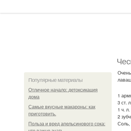
Чес
Очень
лаваш
Популярные материалы
Отличное начало: детоксикация
1 арм
дома
3 ст. 
Самые вкусные макароны: как
1 ч. л
приготовить.
2 зубч
Соль, 
Польза и вред апельсинового сока:
что важно знать