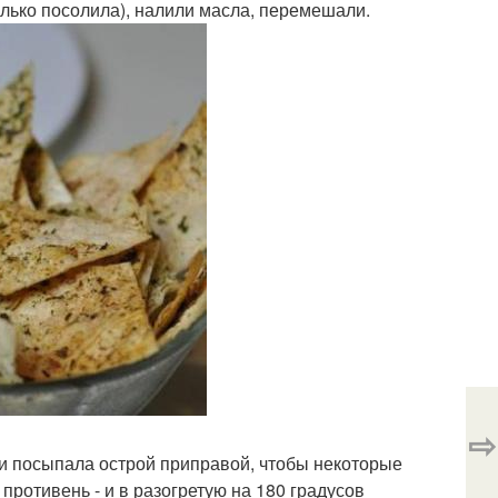
олько посолила), налили масла, перемешали.
⇨
и посыпала острой приправой, чтобы некоторые
противень - и в разогретую на 180 градусов