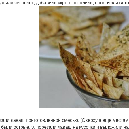
давили чесночок, добавили укроп, посолили, поперчили (я т
азали лаваш приготовленной смесью. (Сверху я еще местам
 были острые. 3. порезали лаваш на кусочки и выложили на 