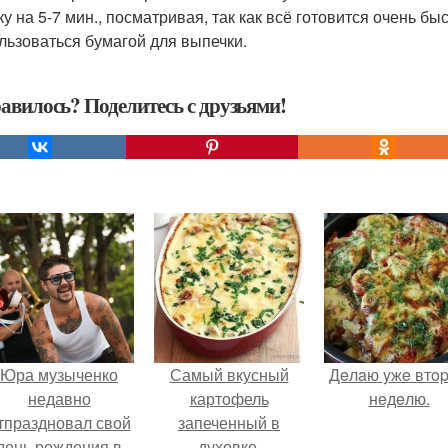
ку на 5-7 мин., посматривая, так как всё готовится очень 
льзоваться бумагой для выпечки.
авилось? Поделитесь с друзьями!
Юра музыченко
Самый вкусный
Дeлaю yжe втo
недавно
картофель
нeдeлю.
тпраздновал свой
запеченный в
день рождения в
духовке.