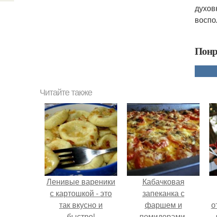
духов
воспо
Понр
Читайте также
Ленивые вареники
Кабачковая
с картошкой - это
запеканка с
так вкусно и
фаршем и
о
быстро!
помидорами.