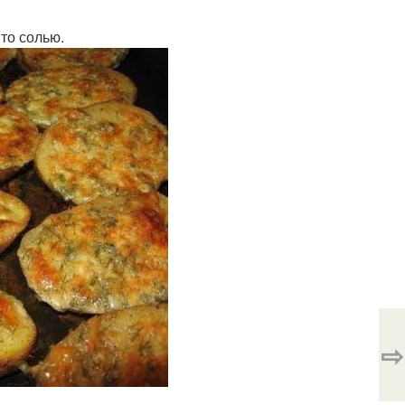
то солью.
⇨