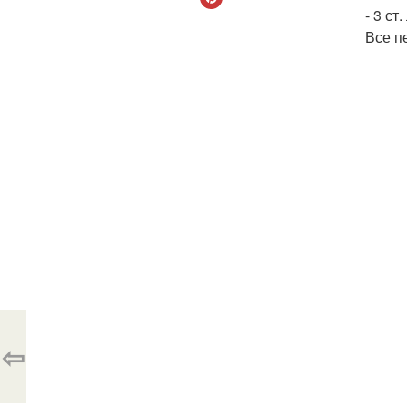
- 3 ст
Все п
⇦