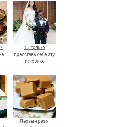
ых
Ты только
не
представь себе эту
историю.
а
Первый раз я