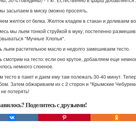
ны, 30% говядины) - 1 кг. Естественно в фарш добавляется л
мы засыпаем в миску (можно просеять.
яем желток от белка. Желток кладем в стакан и доливаем в
месь мы льем тонкой струйкой в муку, постепенно размеши
овываться "Мучные Хлопья".
ь льем растительное масло и недолго замешиваем тесто.
ь смотрим на тесто: если оно крутое, добавляем еще немног
илось немного слоеное.
м тесто в пакет и даем ему там полежать 30-40 минут. Теп
бом. Затем обжариваем их с 2 сторон и "Крымские Чебуреки
 не потерять!
авилось? Поделитесь с друзьями!