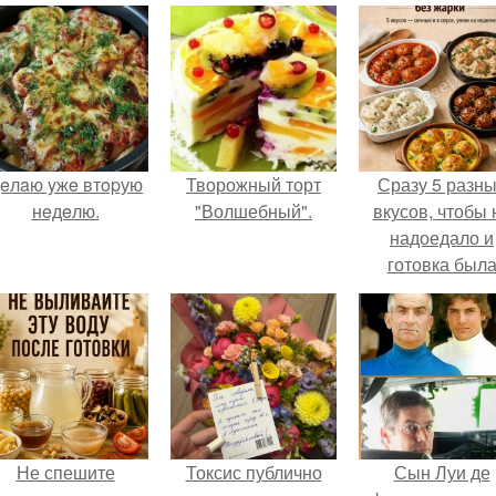
eлaю yжe втopую
Творожный торт
Сразу 5 разн
нeдeлю.
"Волшебный".
вкусов, чтобы 
надоедало и
готовка был
проще.
Не спешите
Токсис публично
Сын Луи де