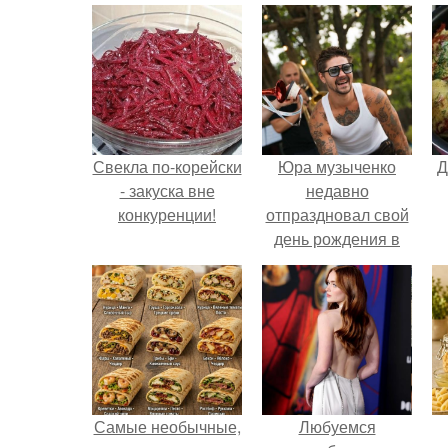
Свекла по-корейски
Юра музыченко
Д
- закуска вне
недавно
конкуренции!
отпраздновал свой
день рождения в
кругу самых
близких и родных
людей.
Самые необычные,
Любуемся