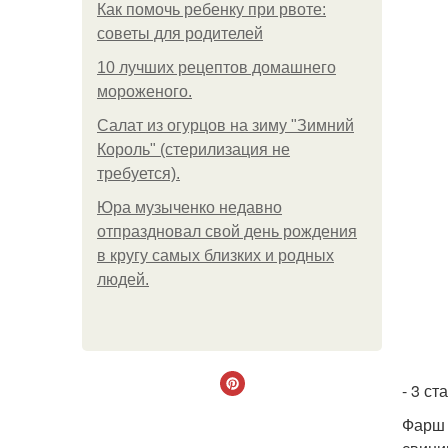
Как помочь ребенку при рвоте:
советы для родителей
10 лучших рецептов домашнего
мороженого.
Салат из огурцов на зиму "Зимний
Король" (стерилизация не
требуется).
Юра музыченко недавно
отпраздновал свой день рождения
в кругу самых близких и родных
людей.
- 3 ст
Фарш 