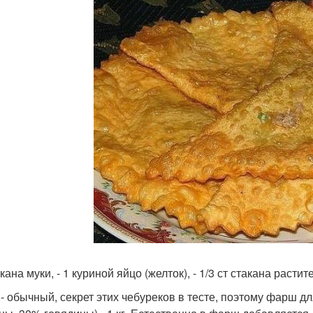
акана муки, - 1 куриной яйцо (желток), - 1/3 ст стакана растите
- обычный, секрет этих чебуреков в тесте, поэтому фарш дл