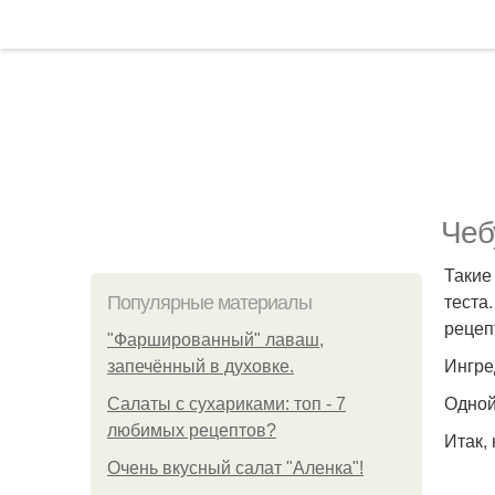
Чеб
Такие
теста
Популярные материалы
рецеп
"Фаршированный" лаваш,
Ингре
запечённый в духовке.
Одной 
Салаты с сухариками: топ - 7
любимых рецептов?
Итак, 
Очень вкусный салат "Аленка"!