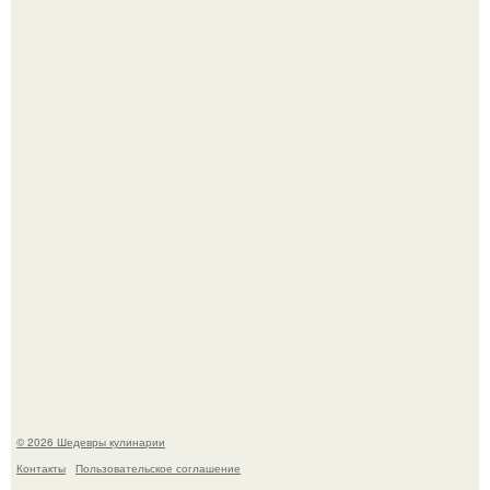
Самые необычные, но очень вкусные начинки для
лаваша.
Зендея в рамках промо - тура нового "Человека - Паука"
в Лос-анджелесе.
© 2026 Шедевры кулинарии
Контакты
Пользовательское соглашение