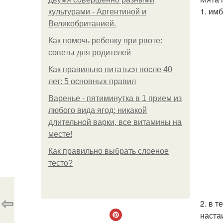
1. им
культурами - Аргентиной и
Великобританией.
Как помочь ребенку при рвоте:
советы для родителей
Как правильно питаться после 40
лет: 5 основных правил
Варенье - пятиминутка в 1 прием из
любого вида ягод: никакой
длительной варки, все витамины на
месте!
Как правильно выбрать слоеное
тесто?
⇦
2. в 
наста