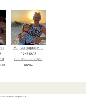
ла
Мария порошина
а
показала
 в
повзрослевшую
шая
дочь.
м
тий
".
казании обратной гиперссылки.