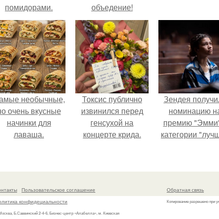
помидорами.
объедение!
амые необычные,
Токсис публично
Зендея получи
но очень вкусные
извинился перед
номинацию н
начинки для
генсухой на
премию "Эмми"
лаваша.
концерте крида.
категории "луч
актриса в
драматическо
сериале" за тре
сезон "эйфории
онтакты
Пользовательское соглашение
Обратная связь
олитика конфидециальности
Копирование разрешено при у
 Москва, Б.Саввинский 2-4-6, Бизнес-центр «Алабелла», м. Киевская