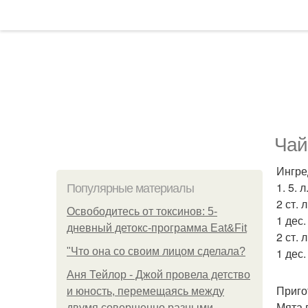
Чай
Ингре
1. 5. 
Популярные материалы
2 ст.
Освободитесь от токсинов: 5-
1 дес
дневный детокс-программа Eat&Fit
2 ст. 
"Что она со своим лицом сделала?
1 дес.
Аня Тейлор - Джой провела детство
Приго
и юность, перемещаясь между
Мята 
двумя совершенно разными