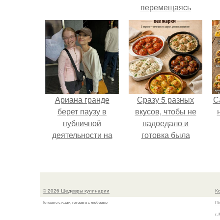
перемещаясь
между двумя
совершенно
разными
культурами -
Аргентиной и
Великобританией.
Ариана гранде
Сразу 5 разных
С
берет паузу в
вкусов, чтобы не
публичной
надоедало и
деятельности на
готовка была
фоне слухов о
проще.
своем здоровье.
© 2026 Шедевры кулинарии
К
П
Готовьте с нами, готовьте с любовью
г.