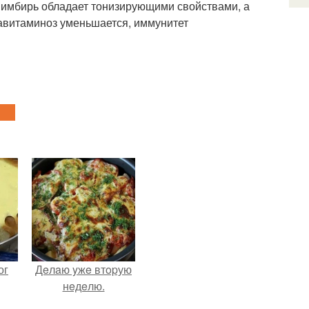
ак имбирь обладает тонизирующими свойствами, а
авитаминоз уменьшается, иммунитет
ог
Дeлaю yжe втopую
нeдeлю.