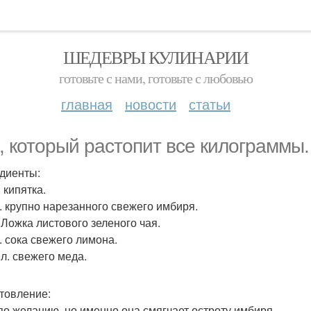
ШЕДЕВРЫ КУЛИНАРИИ
готовьте с нами, готовьте с любовью
главная
новости
статьи
, который растопит все килограммы.
диенты:
л. кипятка.
 л. крупно нарезанного свежего имбиря.
. Ложка листового зеленого чая.
л. сока свежего лимона.
 л. свежего меда.
товление:
по желанию, но именно она смягчает остроту имбиря.