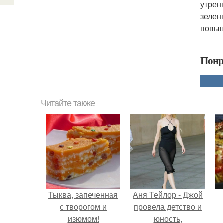
утрен
зелен
повыш
Понр
Читайте также
Тыква, запеченная
Аня Тейлор - Джой
с творогом и
провела детство и
изюмом!
юность,