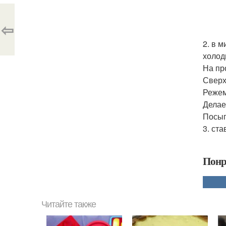
⇦
2. в 
холод
На пр
Сверх
Режем
Делае
Посып
3. ст
Понр
Читайте также