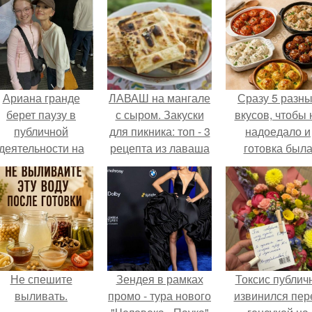
Ариана гранде
ЛАВАШ на мангале
Сразу 5 разн
берет паузу в
с сыром. Закуски
вкусов, чтобы 
публичной
для пикника: топ - 3
надоедало и
деятельности на
рецепта из лаваша
готовка был
фоне слухов о
на мангале на
проще.
своем здоровье.
любой вкус.
Не спешите
Зендея в рамках
Токсис публич
выливать.
промо - тура нового
извинился пер