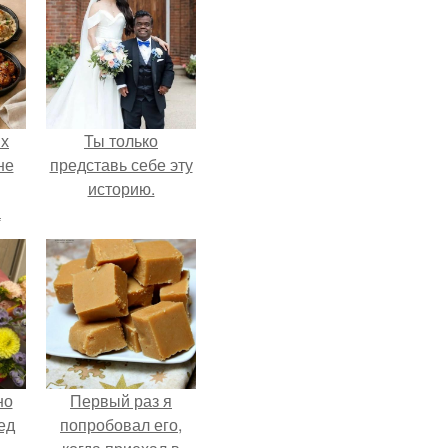
ых
Ты только
не
представь себе эту
историю.
а
но
Первый раз я
ед
попробовал его,