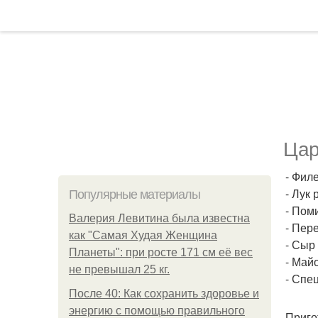
Цар
- Филе
- Лук 
Популярные материалы
- Пом
Валерия Левитина была известна
- Пере
как "Самая Худая Женщина
- Сыр 
Планеты": при росте 171 см её вес
- Майо
не превышал 25 кг.
- Спец
После 40: Как сохранить здоровье и
энергию с помощью правильного
Приго