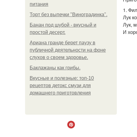
питания
1. Фи
Торт без выпечки "Виноградинка".
Лук к
Лук, 
Банан под шубой - вкусный и
И хор
простой десерт.
Ариана гранде берет паузу в
публичной деятельности на фоне
слухов о своем здоровье.
Баклажаны как грибы.
Вкусные и полезные: топ-10
рецептов детокс смузи для
домашнего приготовления