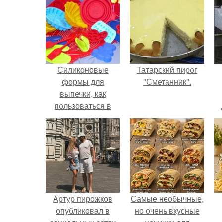
Силиконовые
Татарский пирог
формы для
"Сметанник".
выпечки, как
пользоваться в
духовке. 9 правил
использования
силиконовых
формам для
выпечки.
Артур пирожков
Самые необычные,
опубликовал в
но очень вкусные