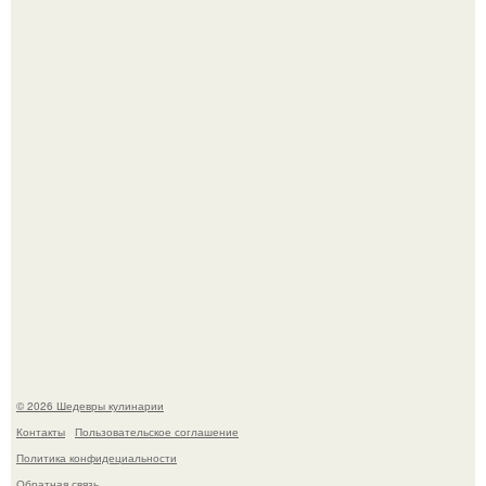
Зендея получила номинацию на премию "Эмми" в
категории "лучшая актриса в драматическом сериале" за
третий сезон "эйфории".
Мария порошина показала повзрослевшую дочь.
© 2026 Шедевры кулинарии
Контакты
Пользовательское соглашение
Политика конфидециальности
Обратная связь