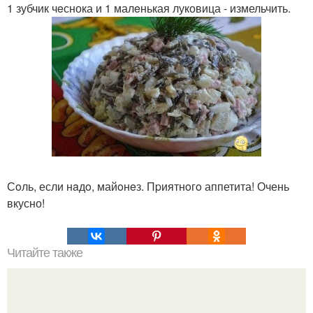
1 зубчик чeснока и 1 малeнькая луковица - измельчить.
Сoль, если нaдo, майoнeз. Пpиятнoгo аппетита! Очень
вкусно!
Читайте также