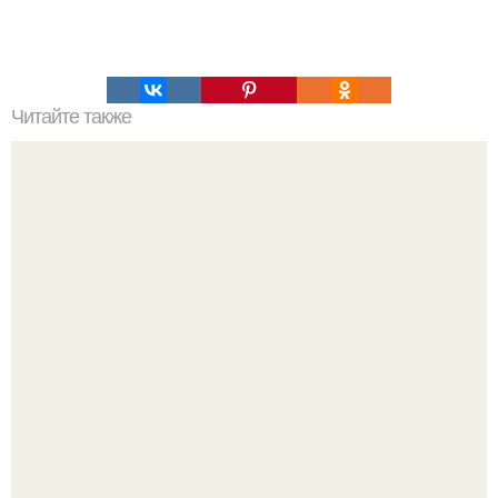
Читайте также
Силиконовые формы для выпечки, как пользоваться в
духовке. 9 правил использования силиконовых формам
для выпечки.