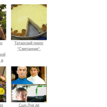
ко
Татарский пирог
"Сметанник".
вой
 в
ых
но
Сын Луи де