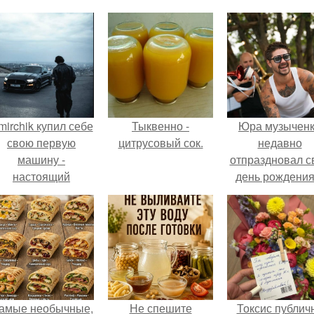
mirchik купил себе
Тыквенно -
Юра музычен
свою первую
цитрусовый сок.
недавно
машину -
отпраздновал с
настоящий
день рождения
втомобиль мечты
кругу самых
для многих
близких и родн
автолюбителей.
людей.
амые необычные,
Не спешите
Токсис публич