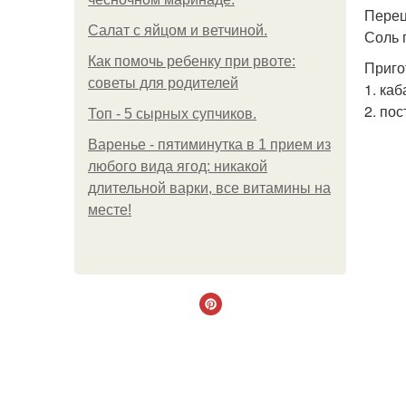
Перец
Салат с яйцом и ветчиной.
Соль 
Как помочь ребенку при рвоте:
Приго
советы для родителей
1. ка
2. по
Топ - 5 сырных супчиков.
Варенье - пятиминутка в 1 прием из
любого вида ягод: никакой
длительной варки, все витамины на
месте!