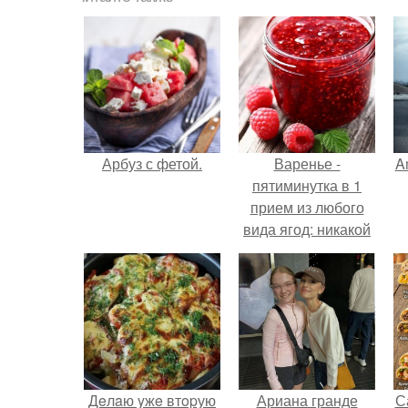
Арбуз с фетой.
Варенье -
A
пятиминутка в 1
прием из любого
вида ягод: никакой
длительной варки,
а
все витамины на
месте!
Дeлaю yжe втopую
Ариана гранде
С