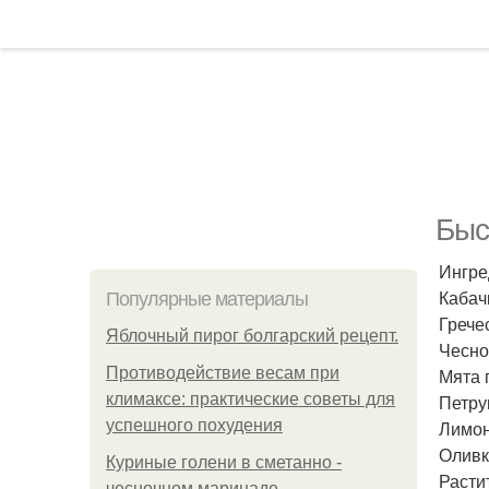
Быс
Ингре
Кабач
Популярные материалы
Гречес
Яблочный пирог болгарский рецепт.
Чеснок
Противодействие весам при
Мята 
климаксе: практические советы для
Петру
успешного похудения
Лимон
Оливк
Куриные голени в сметанно -
Расти
чесночном маринаде.