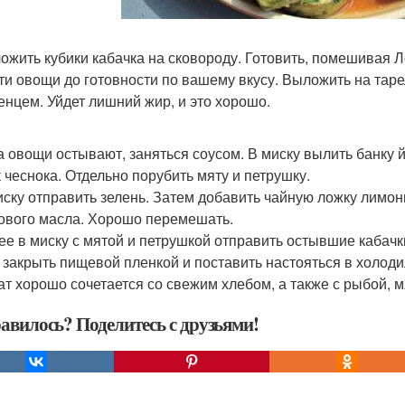
ложить кубики кабачка на сковороду. Готовить, помешивая 
ти овощи до готовности по вашему вкусу. Выложить на тар
енцем. Уйдет лишний жир, и это хорошо.
ка овощи остывают, заняться соусом. В миску вылить банку 
к чеснока. Отдельно порубить мяту и петрушку.
миску отправить зелень. Затем добавить чайную ложку лимон
ового масла. Хорошо перемешать.
лее в миску с мятой и петрушкой отправить остывшие кабачк
 закрыть пищевой пленкой и поставить настояться в холоди
лат хорошо сочетается со свежим хлебом, а также с рыбой, м
авилось? Поделитесь с друзьями!