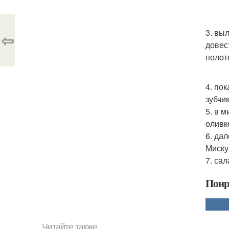
3. вы
⇦
довес
полот
4. по
зубчи
5. в 
оливк
6. да
Миску
7. са
Понр
Читайте также