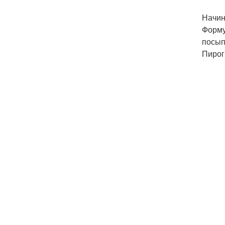
Начин
Форму
посып
Пирог