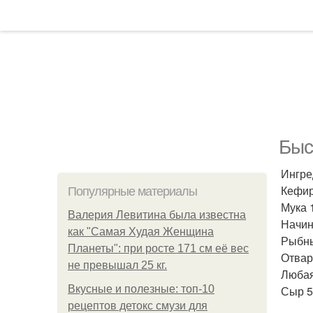
Быс
Ингре
Кефир 
Популярные материалы
Мука 1
Валерия Левитина была известна
Начин
как "Самая Худая Женщина
Рыбны
Планеты": при росте 171 см её вес
Отвар
не превышал 25 кг.
Любая
Вкусные и полезные: топ-10
Сыр 50
рецептов детокс смузи для