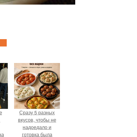
е
Сразу 5 разных
в
вкусов, чтобы не
надоедало и
на
готовка была