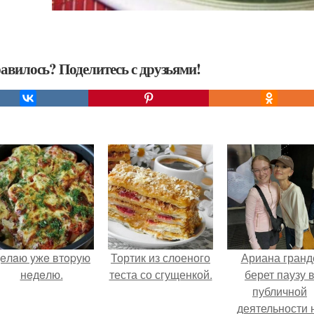
авилось? Поделитесь с друзьями!
eлaю yжe втopую
Тортик из слоеного
Ариана гранд
нeдeлю.
теста со сгущенкой.
берет паузу 
публичной
деятельности 