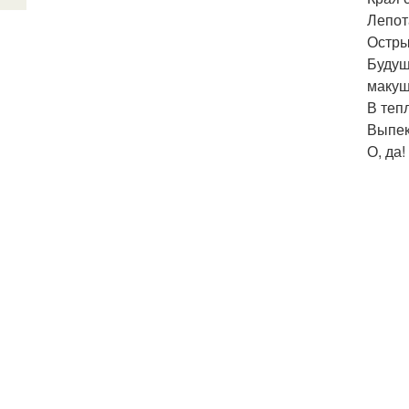
Лепот
Остры
Будущ
макуш
В теп
Выпек
О, да