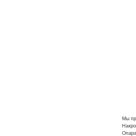
Мы пр
Накро
Опара