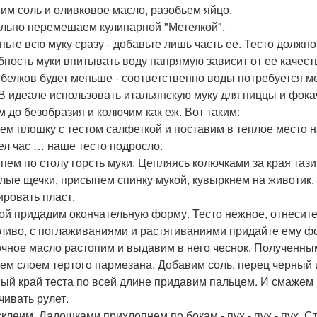
им соль и оливковое масло, разобьем яйцо.
льно перемешаем кулинарной "Метелкой".
пьте всю муку сразу - добавьте лишь часть ее. Тесто должно
бность муки впитывать воду напрямую зависит от ее качест
 белков будет меньше - соответственно воды потребуется м
 В идеале использовать итальянскую муку для пиццы и фока
м до безобразия и колючим как еж. Вот таким:
ем плошку с тестом салфеткой и поставим в теплое место на 
л час … наше тесто подросло.
пем по столу горсть муки. Цепляясь колючками за края тази
хлые щечки, присыпем спинку мукой, кувыркнем на животик
ровать пласт.
ой придадим окончательную форму. Тесто нежное, отнеситесь
ливо, с поглаживаниями и растягиваниями придайте ему фо
чное масло растопим и выдавим в него чеснок. Полученны
ем слоем тертого пармезана. Добавим соль, перец черный и
ый край теста по всей длине придавим пальцем. И смажем
чивать рулет.
клеим. Ладошками прихлопнем по бокам - пух - пух - пух. Стоп! 