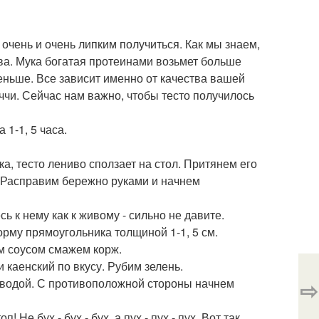
 очень и очень липким получиться. Как мы знаем,
ва. Мука богатая протеинами возьмет больше
еньше. Все зависит именно от качества вашей
ччи. Сейчас нам важно, чтобы тесто получилось
1-1, 5 часа.
ка, тесто лениво сползает на стол. Притянем его
. Расправим бережно руками и начнем
 к нему как к живому - сильно не давите.
рму прямоугольника толщиной 1-1, 5 см.
м соусом смажем корж.
 каенский по вкусу. Рубим зелень.
 водой. С противоположной стороны начнем
⇨
Не бух - бух - бух, а пух - пух - пух. Вот так.