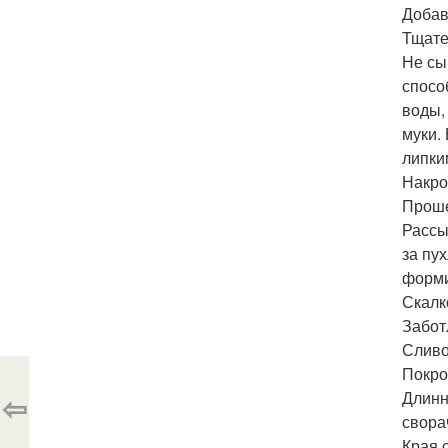
Добав
Тщате
Не сы
спосо
воды,
муки.
липки
Накро
Проше
Рассы
за пу
форми
Скалк
Забот
Сливо
Покро
⇦
Длинн
свора
Края с