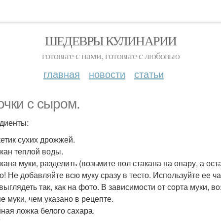
ШЕДЕВРЫ КУЛИНАРИИ
готовьте с нами, готовьте с любовью
главная
новости
статьи
очки с сыром.
диенты:
кетик сухих дрожжей.
акан теплой воды.
акана муки, разделить (возьмите пол стакана на опару, а ост
о! Не добавляйте всю муку сразу в тесто. Используйте ее ч
 выглядеть так, как на фото. В зависимости от сорта муки, 
е муки, чем указано в рецепте.
айная ложка белого сахара.