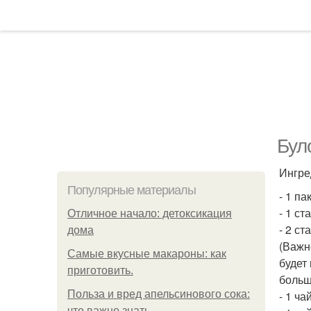
Бул
Ингре
Популярные материалы
- 1 па
- 1 ст
Отличное начало: детоксикация
- 2 ст
дома
(Важн
Самые вкусные макароны: как
будет
приготовить.
больш
Польза и вред апельсинового сока:
- 1 ч
что важно знать