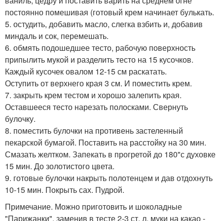
ваниль, цедру и поставить варить на среднем огне
постоянно помешивая (готовый крем начинает булькать.
5. остудить, добавить масло, слегка взбить и, добавив
миндаль и сок, перемешать.
6. обмять подошедшее тесто, рабочую поверхность
припылить мукой и разделить тесто на 15 кусочков.
Каждый кусочек овалом 12-15 см раскатать.
Оступить от верхнего края 3 см. И поместить крем.
7. закрыть крем тестом и хорошо залепить края.
Оставшееся тесто нарезать полосками. Свернуть
булочку.
8. поместить булочки на противень застеленный
пекарской бумагой. Поставить на расстойку на 30 мин.
Смазать желтком. Запекать в прогретой до 180"с духовке
15 мин. До золотистого цвета.
9. готовые булочки накрыть полотенцем и дав отдохнуть
10-15 мин. Покрыть сах. Пудрой.
Примечание. Можно приготовить и шоколадные
"Парижанки", заменив в тесте 2-3 ст. л. муки на какао -