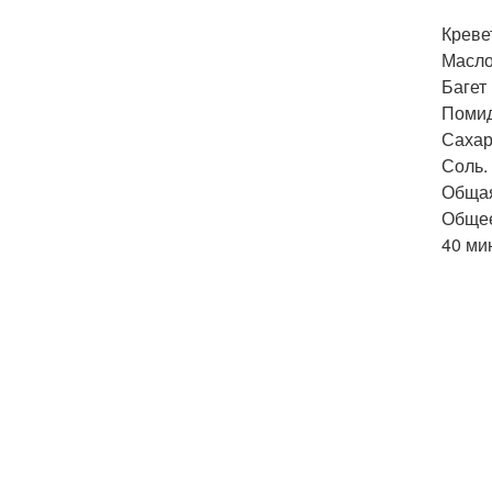
Креве
Масло 
Багет 
Помид
Сахар
Соль.
Общая
Общее
40 ми