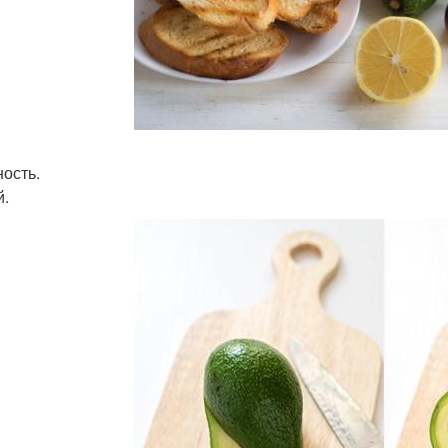
ость.
й.