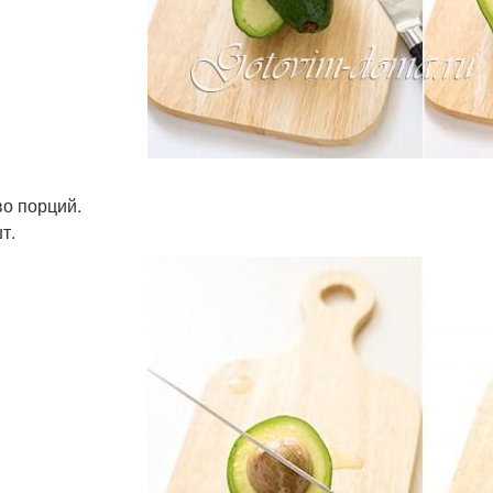
во порций.
т.