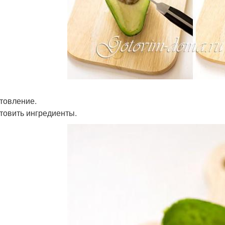
товление.
товить ингредиенты.