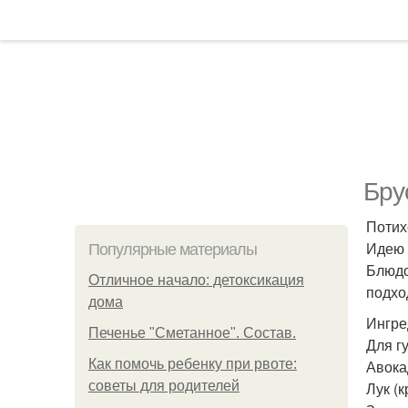
Бру
Потих
Идею 
Популярные материалы
Блюдо
Отличное начало: детоксикация
подход
дома
Ингре
Печенье "Сметанное". Состав.
Для г
Как помочь ребенку при рвоте:
Авока
советы для родителей
Лук (