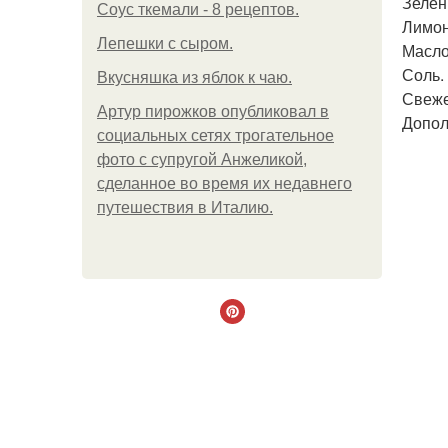
Зелен
Соус ткемали - 8 рецептов.
Лимон
Лепешки с сыром.
Масло 
Соль.
Вкусняшка из яблок к чаю.
Свеже
Артур пирожков опубликовал в
Допол
социальных сетях трогательное
фото с супругой Анжеликой,
сделанное во время их недавнего
путешествия в Италию.