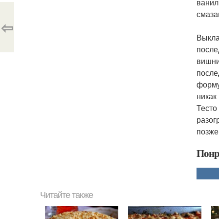
ванил
смаза
⇦
Выкла
после
вишни
после
форму
никак
Тесто
разог
позже
Понр
Читайте также