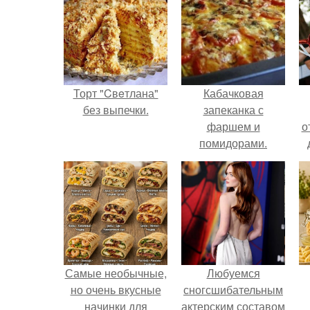
Торт "Cвeтлана"
Кабачковая
без выпечки.
запеканка с
фаршем и
о
помидорами.
Самые необычные,
Любуемся
но очень вкусные
сногсшибательным
начинки для
актерским составом