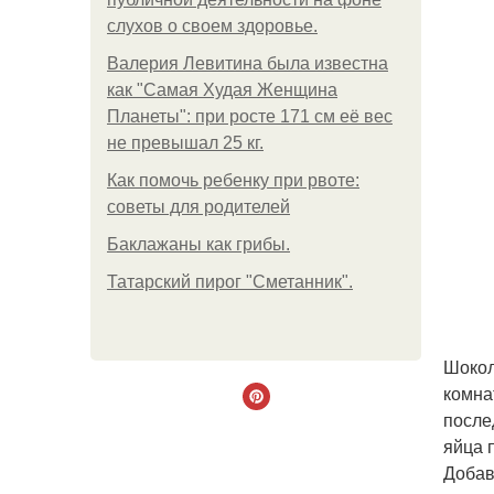
слухов о своем здоровье.
Валерия Левитина была известна
как "Самая Худая Женщина
Планеты": при росте 171 см её вес
не превышал 25 кг.
Как помочь ребенку при рвоте:
советы для родителей
Баклажаны как грибы.
Татарский пирог "Сметанник".
Шокол
комна
после
яйца 
Добав