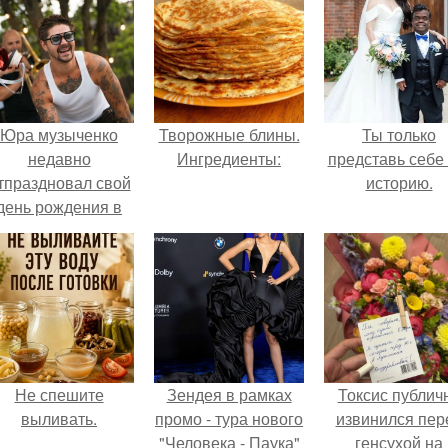
Юра музыченко
Творожные блины.
Ты только
недавно
Ингредиенты:
представь себе 
тпраздновал свой
историю.
день рождения в
кругу самых
близких и родных
людей.
Не спешите
Зендея в рамках
Токсис публич
выливать.
промо - тура нового
извинился пер
"Человека - Паука"
генсухой на