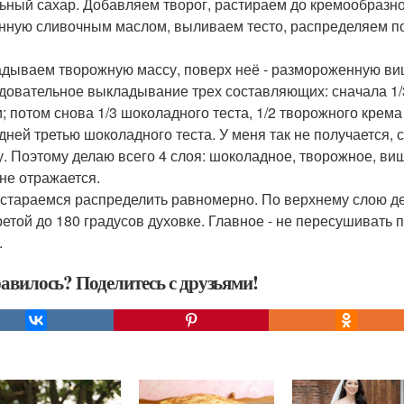
ьный сахар. Добавляем творог, растираем до кремообразно
нную сливочным маслом, выливаем тесто, распределяем п
дываем творожную массу, поверх неё - размороженную ви
довательное выкладывание трех составляющих: сначала 1/3 
; потом снова 1/3 шоколадного теста, 1/2 творожного крем
дней третью шоколадного теста. У меня так не получается, с
. Поэтому делаю всего 4 слоя: шоколадное, творожное, виш
 не отражается.
 стараемся распределить равномерно. По верхнему слою д
ретой до 180 градусов духовке. Главное - не пересушивать 
.
авилось? Поделитесь с друзьями!