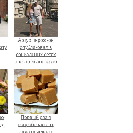
Артур пирожков
эту
опубликовал в
социальных сетях
трогательное фото
с супругой
Анжеликой,
сделанное во
время их недавнего
путешествия в
Италию.
но
Первый раз я
ед
попробовал его,
когда приехал в