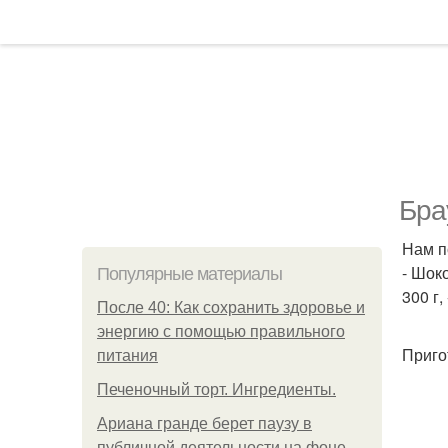
Бра
Нам п
- Шоко
Популярные материалы
300 г,
После 40: Как сохранить здоровье и
энергию с помощью правильного
Приго
питания
Печеночный торт. Ингредиенты.
Ариана гранде берет паузу в
публичной деятельности на фоне