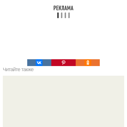
Читайте также
Маффины "Шармель". Недавно узнала, что маффины