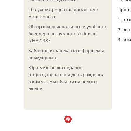
Приго
10 лучших рецептов домашнего
мороженого.
1. взб
Обзор функционального и удобного
2. вы
блендера погружного Redmond
3. об
RHB-2987
Кабачковая запеканка с фаршем и
помидорами.
Юра музыченко недавно
отпраздновал свой день рождения
в кругу самых близких и родных
людей.