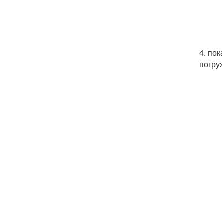
4. по
погру