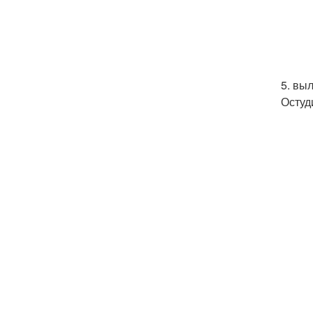
5. вы
Остуд