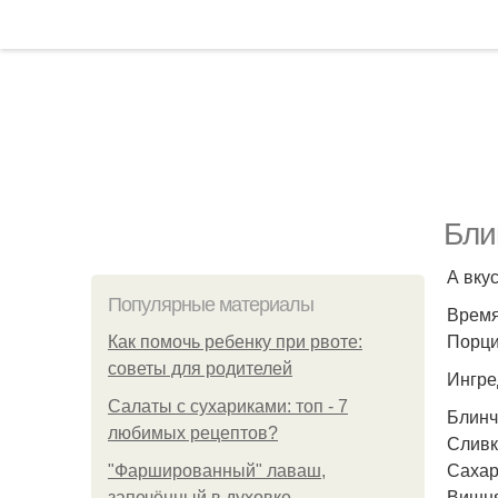
Бли
А вку
Популярные материалы
Время
Порций
Как помочь ребенку при рвоте:
советы для родителей
Ингре
Салаты с сухариками: топ - 7
Блинч
любимых рецептов?
Сливк
Сахар
"Фаршированный" лаваш,
Вишня
запечённый в духовке.