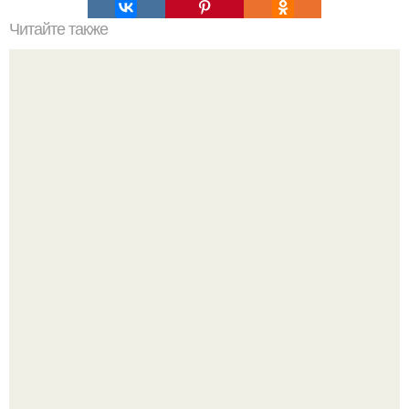
Читайте также
Быстрые булочки без яиц дрожжей.
Кабачковая запеканка с фаршем и помидорами.