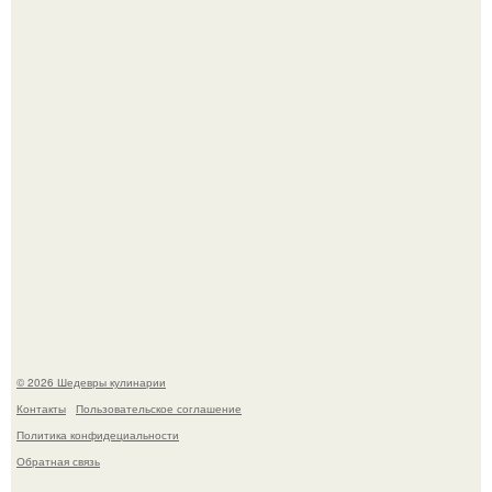
Самая популярная еда летом - мороженое.
Первый раз я попробовал его, когда приехал в гости к
деду.
© 2026 Шедевры кулинарии
Контакты
Пользовательское соглашение
Политика конфидециальности
Обратная связь