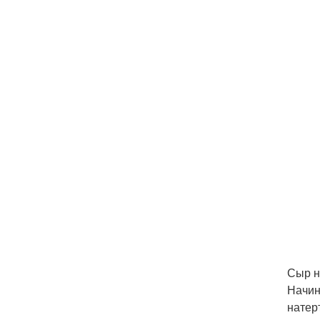
Сыр н
Начин
натер