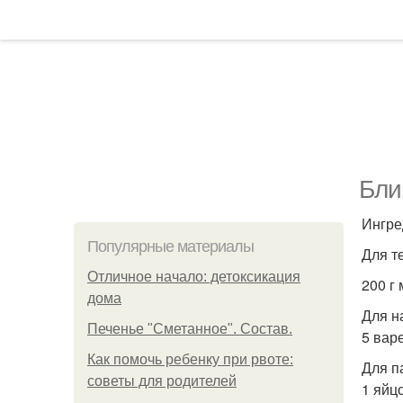
Бли
Ингре
Популярные материалы
Для т
Отличное начало: детоксикация
200 г 
дома
Для н
Печенье "Сметанное". Состав.
5 вар
Как помочь ребенку при рвоте:
Для п
советы для родителей
1 яйц