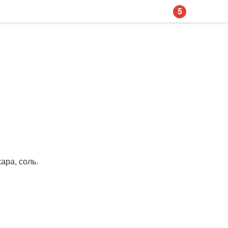
5
хара, соль.