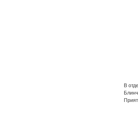
В отд
Блинч
Прият