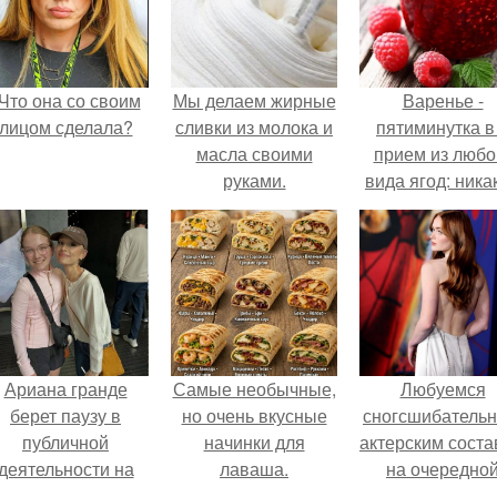
Что она со своим
Мы делаем жирные
Варенье -
лицом сделала?
сливки из молока и
пятиминутка в
масла своими
прием из любо
руками.
вида ягод: ника
длительной вар
все витамины 
месте!
Ариана гранде
Самые необычные,
Любуемся
берет паузу в
но очень вкусные
сногсшибатель
публичной
начинки для
актерским сост
деятельности на
лаваша.
на очередно
фоне слухов о
премьере ново