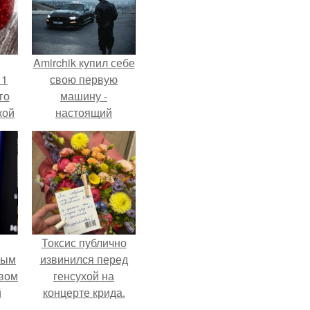
Amirchik купил себе
 1
свою первую
го
машину -
кой
настоящий
ки,
автомобиль мечты
на
для многих
автолюбителей.
Токсис публично
ным
извинился перед
авом
генсухой на
й
концерте крида.
го