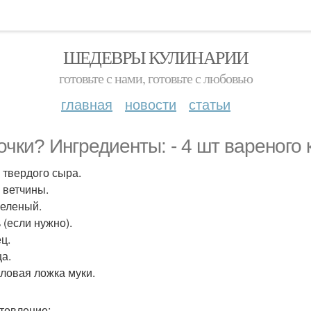
ШЕДЕВРЫ КУЛИНАРИИ
готовьте с нами, готовьте с любовью
главная
новости
статьи
очки? Ингредиенты: - 4 шт вареного
г твердого сыра.
г ветчины.
зеленый.
 (если нужно).
ц.
ца.
оловая ложка муки.
товление: