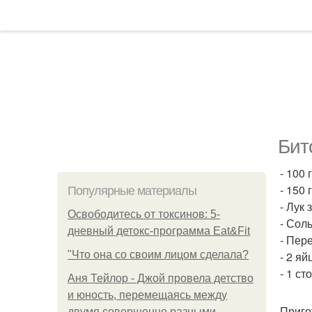
Бит
- 100 
- 150 
Популярные материалы
- Лук 
Освободитесь от токсинов: 5-
- Соль
дневный детокс-программа Eat&Fit
- Пере
"Что она со своим лицом сделала?
- 2 яй
- 1 ст
Аня Тейлор - Джой провела детство
и юность, перемещаясь между
Приго
двумя совершенно разными