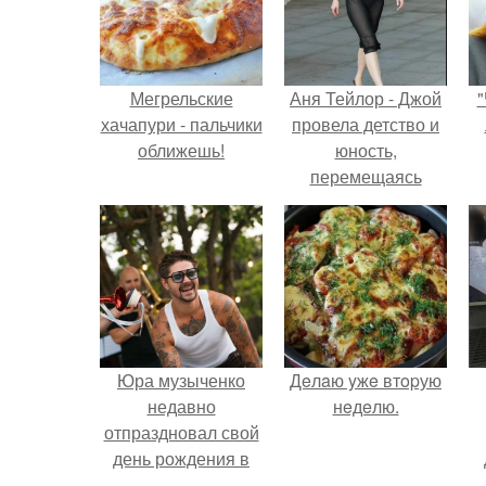
Мегрельские
Аня Тейлор - Джой
"
хачапури - пальчики
провела детство и
оближешь!
юность,
перемещаясь
между двумя
совершенно
разными
культурами -
Аргентиной и
Великобританией.
Юра музыченко
Дeлaю yжe втopую
недавно
нeдeлю.
отпраздновал свой
день рождения в
кругу самых