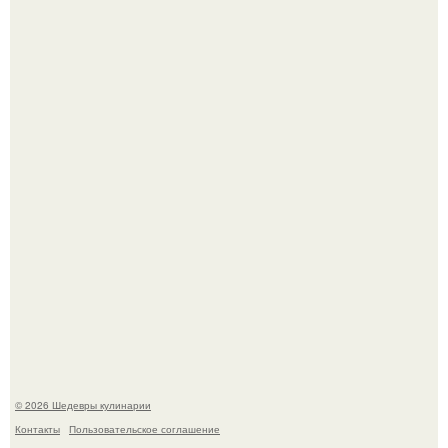
Мария порошина показала повзрослевшую дочь.
Сын Луи де фюнеса, который выбрал свой путь.
© 2026 Шедевры кулинарии
Контакты
Пользовательское соглашение