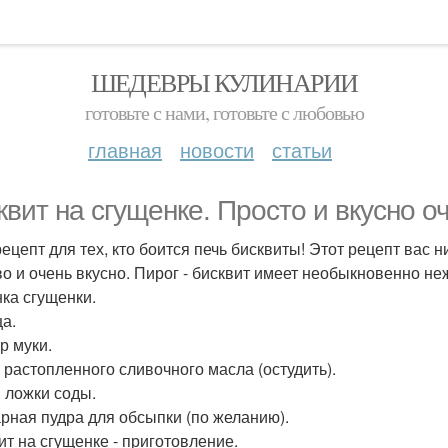
ШЕДЕВРЫ КУЛИНАРИИ
готовьте с нами, готовьте с любовью
главная
новости
статьи
квит на сгущенке. Просто и вкусно о
ецепт для тех, кто боится печь бисквиты! Этот рецепт вас н
о и очень вкусно. Пирог - бисквит имеет необыкновенно не
нка сгущенки.
ца.
гр муки.
р растопленного сливочного масла (остудить).
ч. ложки соды.
арная пудра для обсыпки (по желанию).
ит на сгущенке - приготовление.