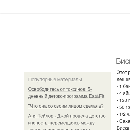
Бис
Этот р
дешев
Популярные материалы
- 1 ба
Освободитесь от токсинов: 5-
- 4 яй
дневный детокс-программа Eat&Fit
- 120 
"Что она со своим лицом сделала?
- 50 г
- 1/2 
Аня Тейлор - Джой провела детство
- Сах
и юность, перемещаясь между
Бискв
двумя совершенно разными