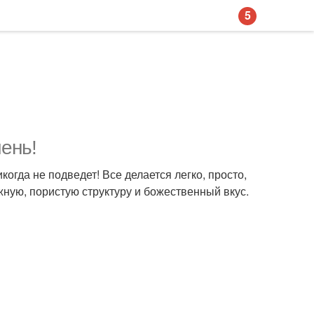
5
чень!
икогда не подведет! Все делается легко, просто,
жную, пористую структуру и божественный вкус.