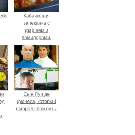
себе
Кабачковая
запеканка с
фаршем и
помидорами.
чты
й.
но
Сын Луи де
ед
фюнеса, который
выбрал свой путь.
а.