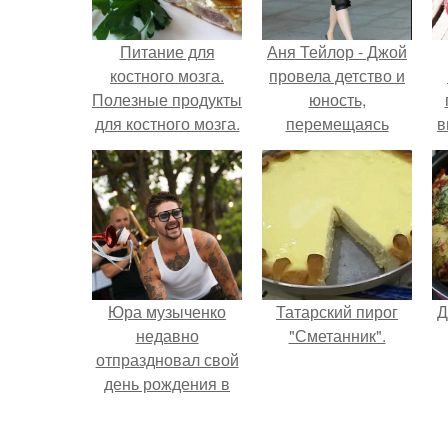
Питание для
Аня Тейлор - Джой
костного мозга.
провела детство и
Полезные продукты
юность,
для костного мозга.
перемещаясь
в
между двумя
д
совершенно
разными
культурами -
Аргентиной и
Великобританией.
Юра музыченко
Татарский пирог
Д
недавно
"Сметанник".
отпраздновал свой
день рождения в
кругу самых
близких и родных