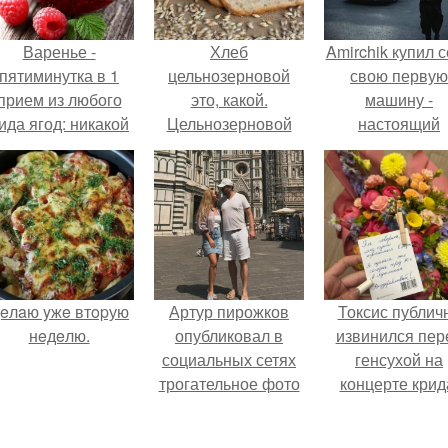
Варенье -
Хлеб
Amirchik купил 
пятиминутка в 1
цельнозерновой
свою первую
прием из любого
это, какой.
машину -
ида ягод: никакой
Цельнозерновой
настоящий
лительной варки,
хлеб. Настоящий
автомобиль ме
все витамины на
цельнозерновой
для многих
месте!
хлеб очень для
автолюбителе
здоровья полезен.
eлaю yжe втopую
Артур пирожков
Токсис публич
нeдeлю.
опубликовал в
извинился пер
социальных сетях
генсухой на
трогательное фото
концерте крид
с супругой
Анжеликой,