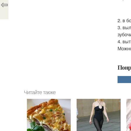
⇦
2. в 
3. вы
зубоч
4. вы
Можно
Понр
Читайте также