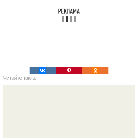
Читайте также
Хлеб цельнозерновой это, какой. Цельнозерновой хлеб.