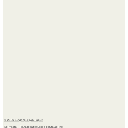
Сын Луи де фюнеса, который выбрал свой путь.
Самая популярная еда летом - мороженое.
© 2026 Шедевры кулинарии
Контакты
Пользовательское соглашение