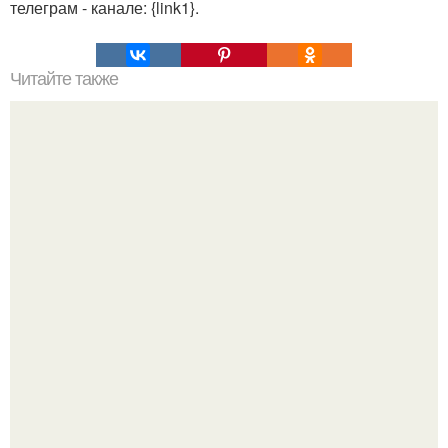
телеграм - канале: {link1}.
Читайте также
Шурпа? Этот суп к нам с Востока пришел.