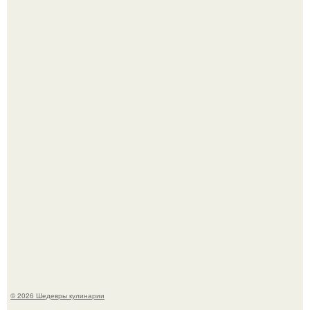
Этот рецепт с первого раза даже у новичков получается.
Родион Газманов тепло поздравил своего отца,
знаменитого певца Олега Газманова, с важным
юбилеем - 75-летием.
© 2026 Шедевры кулинарии