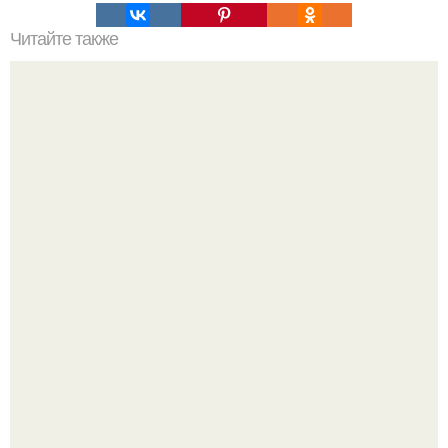
Читайте также
Творожные булочки за 15 минут.
Юра музыченко недавно отпраздновал свой день
рождения в кругу самых близких и родных людей.