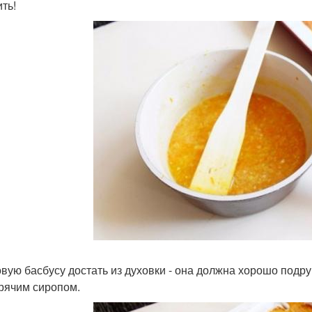
ть!
товую басбусу достать из духовки - она должна хорошо под
орячим сиропом.