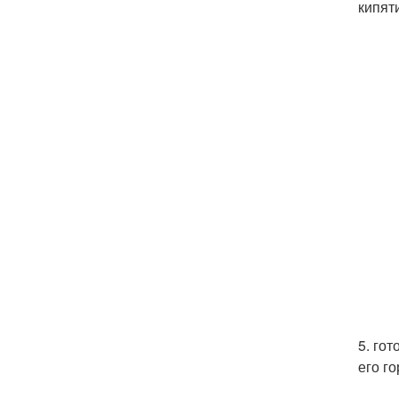
кипяти
5. го
его г