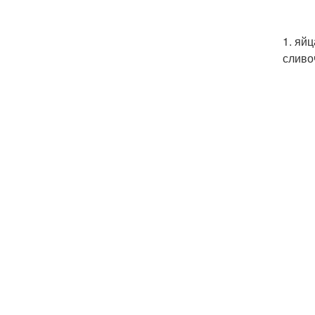
1. яй
сливо