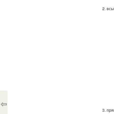
2. вс
⇦
3. пр