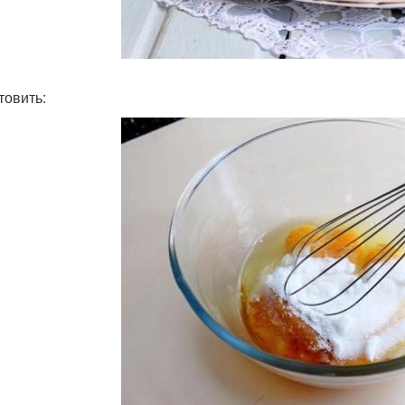
товить: