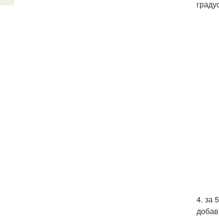
граду
4. за
добав