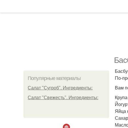
Бас
Басбу
По-пр
Популярные материалы
Вам п
Салат "Сугроб". Ингредиенты:
Крупа
Салат "Свежесть". Ингредиенты:
Йогур
Яйца 
Сахар 
Масло