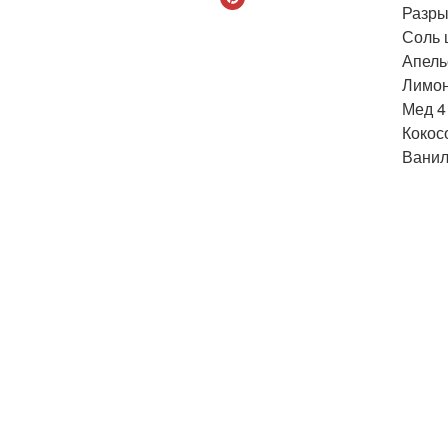
Разрых
Соль 
Апель
Лимон
Мед 4 
Кокосо
Ваниль