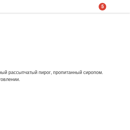
5
жный рассыпчатый пирог, пропитанный сиропом.
товлении.