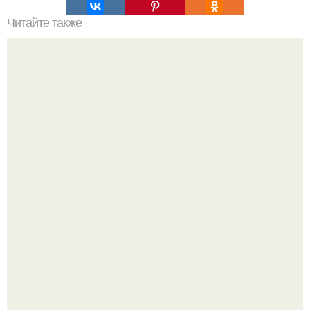
Читайте также
ЛАВАШ на мангале с сыром. Закуски для пикника: топ - 3
рецепта из лаваша на мангале на любой вкус.
Варенье - пятиминутка в 1 прием из любого вида ягод: