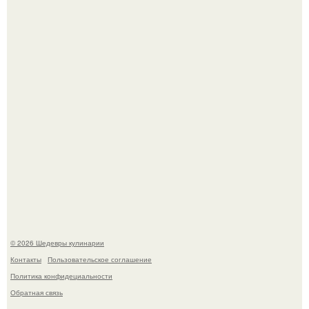
Мария порошина показала повзрослевшую дочь.
Сын Луи де фюнеса, который выбрал свой путь.
© 2026 Шедевры кулинарии
Контакты
Пользовательское соглашение
Политика конфидециальности
Обратная связь