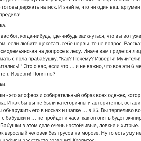
е готовы держать натиск. И знайте, что ни один ваш аргумен
предила!
ка.
вас бог, когда-нибудь, где-нибудь заикнуться, что вы вот у
ом, если любите щекотать себе нервы, то не вопрос. Расска
осмодемьянская на допросе в лесу. Иначе вам придется лиц
мать с пола прабабушку. "Как? Почему? Изверги! Мучители
итались! " Это о вас, если что … и не важно, что все эти 6
тен. Изверги! Понятно?
ки.
ки - это апофеоз и собирательный образ всех одежек, кото
ка. И как бы вы не были категоричны и авторитетны, остави
ы обнаружить его в носках и шапке … в 25. Вы терпеливо вс
 с бабушки и … не пройдет и часа, как он опять будет экипи
 Бабушки в этом деле очень настойчивые, ловкие и хитрые. 
как взрослый человек без трусов на морозе. Ну то есть уму 
е нафиг и раскатисто зазвенит! Крепитесь.