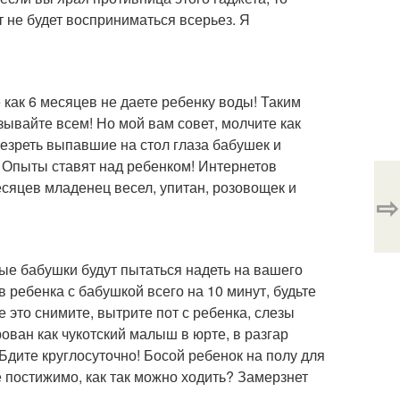
т не будет восприниматься всерьез. Я
же как 6 месяцев не даете ребенку воды! Таким
зывайте всем! Но мой вам совет, молчите как
езреть выпавшие на стол глаза бабушек и
! Опыты ставят над ребенком! Интернетов
 месяцев младенец весел, упитан, розовощек и
⇨
рые бабушки будут пытаться надеть на вашего
в ребенка с бабушкой всего на 10 минут, будьте
е это снимите, вытрите пот с ребенка, слезы
рован как чукотский малыш в юрте, в разгар
Бдите круглосуточно! Босой ребенок на полу для
не постижимо, как так можно ходить? Замерзнет