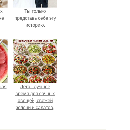
ых
Ты только
не
представь себе эту
историю.
а
ная
Лето - лучшее
время для сочных
овощей, свежей
зелени и салатов,
которые готовятся
буквально за
несколько минут.