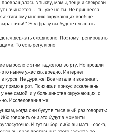
та превращалась в тыкву, мамы, тещи и свекрови
тут начинается … ты уже не ты. Не принцесса
о объективному мнению окружающих вообще
о вырастили! " Эту фразу вы будете слышать
идется держать ежедневно. Поэтому тренировать
цами. То есть регулярно.
ние выросло с этим гаджетом во рту. Но прошли
- это нынче ужас как вредно. Интернет
в курсе. Не дура же! Все читала и все знает.
яду прямо в рот. Психика и прикус искалечены
и у нее самой, и у большинства окружающих, с
жно. Исследования же!
бушкам, когда они будут в тысячный раз говорить:
. Ибо говорить они это будут в моменты
углосуточно. И тут выбор: либо вы мать - соска,
 если вы ярая противница этого гаджета, то