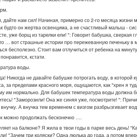
рм.
и, дайте нам сил! Начиная, примерно со 2-го месяца жизни
как будто он жертва освенцима, а не счастливый малыш - сис
те, уже борщ из тарелки ели! ": Говорит бабушка, сверкая г
то … вот страшные истории про пережеванную печеньку в ма
ься бесполезно. Стоит вам отлучиться от ребенка на минуту
 понравится, кстати.
ратура воды.
да! Никогда не давайте бабушке потрогать воду, в которой 
а, за пределами красного моря, ощущаются, как "хрен я туда
му им нормально. Для бабушек температура воды должна бы
итесь! "Заморозили! Она же синяя уже, посмотрите! ": Прич
 внучку. А внучка тем временем с визгом разбрызгивает во
к можно продолжать бесконечно ….
гуляет на балконе? Я жила в твои годы в парке весь день! "
ли! "Зачем три коляски? Одна люлька до года, а потом впер