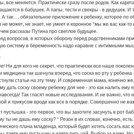
вы, все меняется. Практически сразу после родов. Как каре
ащаются в бабушек. А папы, тести и свекры - в дедушек. И 
. А так … обязательное приложение к ребенку, которое п
о не может, не знает, не умеет и коронное "мы же вас как-т
 чем рассказы Путина про светлое будущее.
ряд вопросов, в которых оборону перед родственниками пр
ую систему в беременность надо наравне с интимными мыш
.
ее! Ни для кого не секрет, что практически все наше поколе
 и медицина так шагнула вперед, что соска во рту у ребенка 
тнули статьи на эту тему. И современная мама, конечно же, 
му дать соску своему ребенку для нее - это как налить ему 
 навсегда! Так гласят новые исследования. И не важно, что 
кой и прикусом вроде как все в порядке. Совершенно не ва
т пустышка - это первое, что вы захотите засунуть в рот ба
му ты не дашь ему соску? " Резон в их словах, конечно, есть
ического плача младенца, который будет хотеть сосать вас кр
вы даете ему пустышку и идете пить чай. Выбор за вами. Но