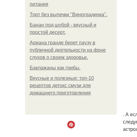
питания
Торт без выпечки "Виноградинка".
Банан под шубой - вкусный и
простой десерт.
Ариана гранде берет паузу в
публичной деятельности на фоне
слухов о своем здоровье.
Баклажаны как грибы.
Вкусные и полезные: топ-10
рецептов детокс смузи для
домашнего приготовления
. А е
следу
астро