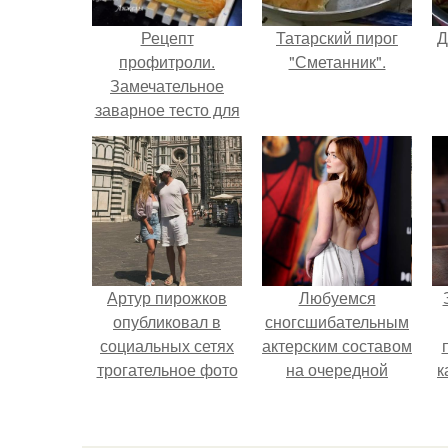
Рецепт
Татарский пирог
Д
профитроли.
"Сметанник".
Замечательное
заварное тесто для
эклеров и
профитролей по
рецепту Ирины
Хлебниковой.
Артур пирожков
Любуемся
опубликовал в
сногсшибательным
социальных сетях
актерским составом
трогательное фото
на очередной
к
с супругой
премьере нового
Анжеликой,
человека - паука.
сделанное во
с