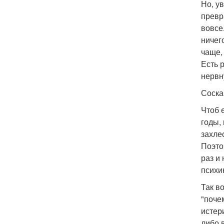
Но, у
превр
вовсе
ничег
чаще,
Есть 
нервн
Соска
Чтоб 
годы,
захлес
Поэто
раз и
психи
Так во
"поче
истер
либо 