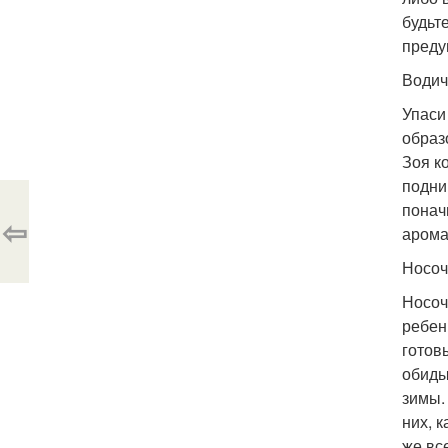
будьт
преду
Водич
Упаси 
образ
Зоя к
подни
понач
⇦
арома
Носоч
Носоч
ребен
готов
обиды
зимы.
них, 
же вс