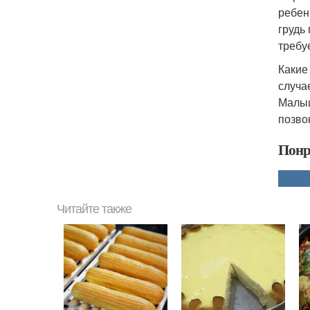
ребен
грудь
требу
Какие
случае
Малыш
позво
Понр
Читайте также