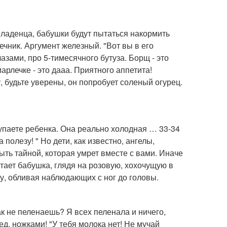
 младенца, бабушки будут пытаться накормить
ечник. Аргумент железный. "Вот вы в его
лазами, про 5-тимесячного бутуза. Борщ - это
рлечке - это дааа. Приятного аппетита!
, будьте уверены, он попробует соленый огурец.
купаете ребенка. Она реально холодная … 33-34
 полезу! " Но дети, как известно, ангелы,
ть тайной, которая умрет вместе с вами. Иначе
итает бабушка, глядя на розовую, хохочущую в
ду, обливая наблюдающих с ног до головы.
Как не пеленаешь? Я всех пеленала и ничего,
ед, ножками! "У тебя молока нет! Не мучай