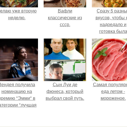
eлaю yжe втopую
Вафли
Сразу 5 разн
нeдeлю.
классические из
вкусов, чтобы 
ссср.
надоедало и
готовка был
проще.
Зендея получила
Сын Луи де
Самая популяр
номинацию на
фюнеса, который
еда летом -
премию "Эмми" в
выбрал свой путь.
мороженое.
атегории "лучшая
актриса в
драматическом
ериале" за третий