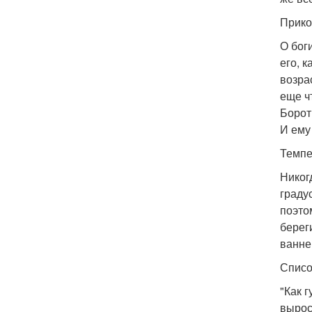
Прико
О бог
его, 
возрас
еще ч
Борот
И ему
Темпе
Никог
градус
поэто
берег
ванне
Списо
"Как 
вырос