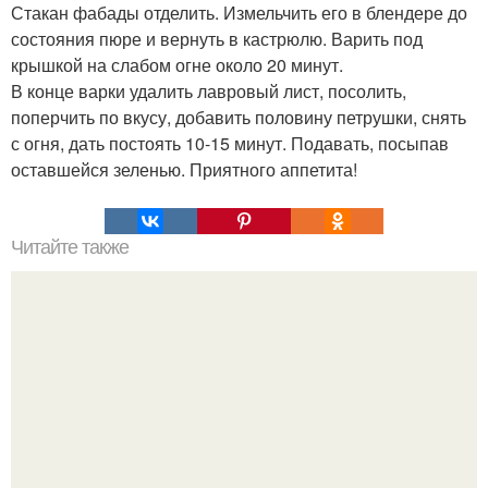
Стакан фабады отделить. Измельчить его в блендере до
состояния пюре и вернуть в кастрюлю. Варить под
крышкой на слабом огне около 20 минут.
В конце варки удалить лавровый лист, посолить,
поперчить по вкусу, добавить половину петрушки, снять
с огня, дать постоять 10-15 минут. Подавать, посыпав
оставшейся зеленью. Приятного аппетита!
Читайте также
Крем банановый для торта. Банановый крем для торта:
три рецепта как приготовить.