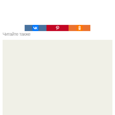
Читайте также
Силиконовые формы для выпечки, как пользоваться в
духовке. 9 правил использования силиконовых формам
для выпечки.