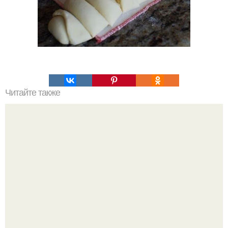
Читайте также
Чесночная картошка просто объедение!