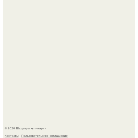
Самая популярная еда летом - мороженое.
Первый раз я попробовал его, когда приехал в гости к
деду.
© 2026 Шедевры кулинарии
Контакты
Пользовательское соглашение