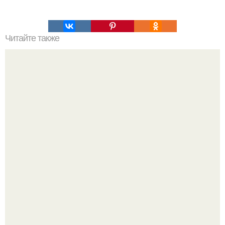
Читайте также
Украшения из карамели. Рецепт украшения из карамели
для тортов и пирожных.