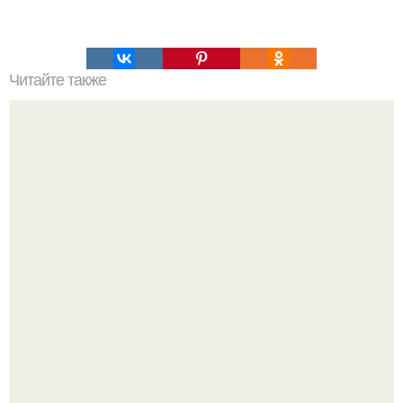
Читайте также
Рецепт молодости. Не "Выкидывайте" деньги на салоны
красоты!