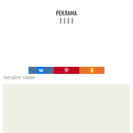
Читайте также
Быстрые пирожки на кефире - готовятся моментально.