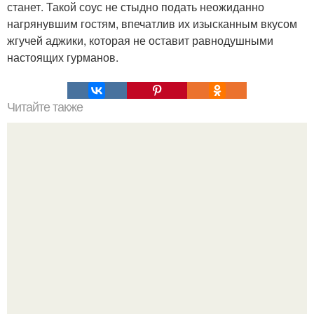
станет. Такой соус не стыдно подать неожиданно
нагрянувшим гостям, впечатлив их изысканным вкусом
жгучей аджики, которая не оставит равнодушными
настоящих гурманов.
Читайте также
Крем банановый для торта. Банановый крем для торта:
три рецепта как приготовить.