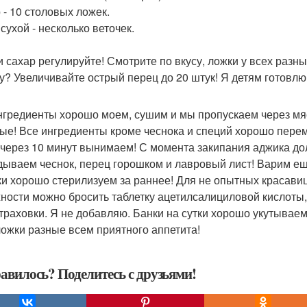
 - 10 столовых ложек.
сухой - несколько веточек.
и сахар регулируйте! Смотрите по вкусу, ложки у всех разны
у? Увеличивайте острый перец до 20 штук! Я детям готовлю
нгредиенты хорошо моем, сушим и мы пропускаем через мяс
ые! Все ингредиенты кроме чеснока и специй хорошо перем
 через 10 минут вынимаем! С момента закипания аджика до
дываем чеснок, перец горошком и лавровый лист! Варим ещ
и хорошо стерилизуем за раннее! Для не опытных красавиц!
ности можно бросить таблетку ацетилсалициловой кислоты, 
траховки. Я не добавляю. Банки на сутки хорошо укутываем 
ложки разные всем приятного аппетита!
авилось? Поделитесь с друзьями!