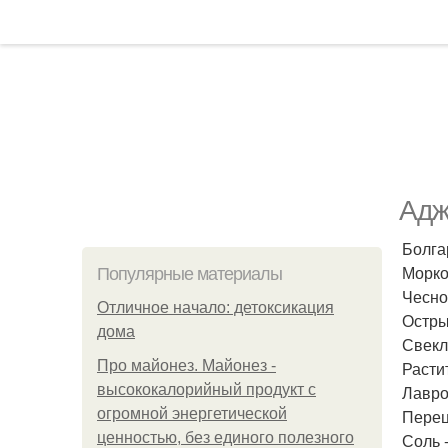
Адж
Болгар
Морков
Популярные материалы
Чеснок
Отличное начало: детоксикация
Остры
дома
Свекла
Про майонез. Майонез -
Расти
высококалорийный продукт с
Лавро
огромной энергетической
Перец
ценностью, без единого полезного
Соль -