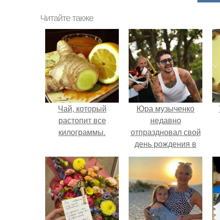
Читайте также
Чай, который
Юра музыченко
растопит все
недавно
килограммы.
отпраздновал свой
день рождения в
кругу самых
близких и родных
людей.