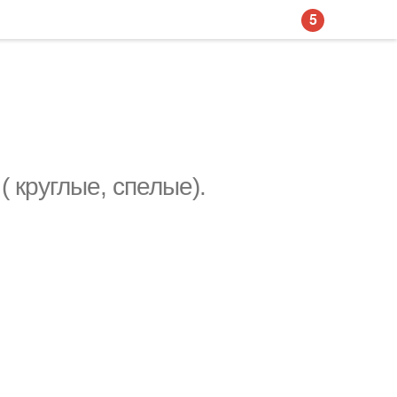
5
( круглые, спелые).