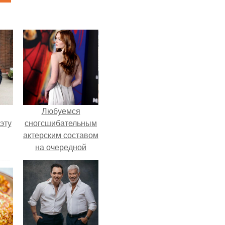
Любуемся
эту
сногсшибательным
актерским составом
на очередной
премьере нового
человека - паука.