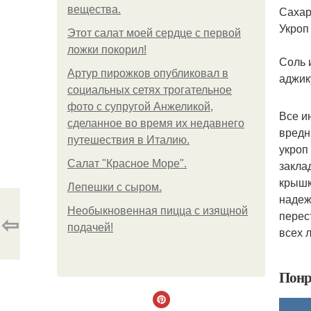
вещества.
Сахар
Укроп 
Этот салат моей сердце с первой
ложки покорил!
Соль 
Артур пирожков опубликовал в
аджик
социальных сетях трогательное
фото с супругой Анжеликой,
Все и
сделанное во время их недавнего
вредн
путешествия в Италию.
укроп
Салат "Красное Море".
закла
крышк
Лепешки с сыром.
надеж
Необыкновенная пицца с изящной
перес
⇦
подачей!
всех 
Понр