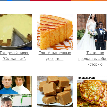
Татарский пирог
Топ - 5 тыквенных
Ты только
"Сметанник".
десертов.
представь себе 
историю.