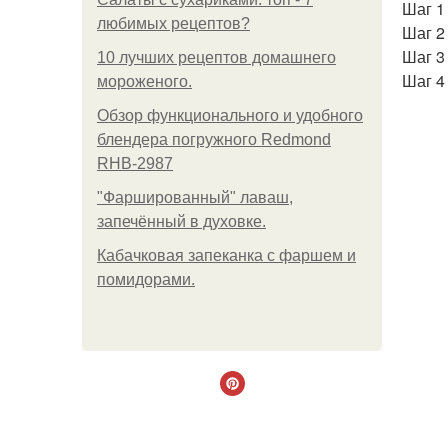
Шаг 1
любимых рецептов?
Шаг 2
Шаг 3
10 лучших рецептов домашнего
Шаг 4
мороженого.
Обзор функционального и удобного
блендера погружного Redmond
RHB-2987
"Фаршированный" лаваш,
запечённый в духовке.
Кабачковая запеканка с фаршем и
помидорами.