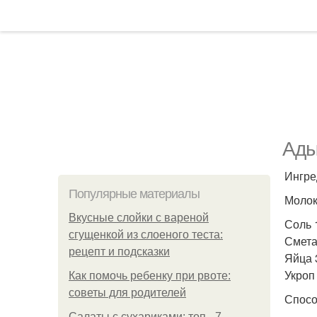
Ады
Ингре
Популярные материалы
Молок
Вкусные слойки с вареной
Соль 1
сгущенкой из слоеного теста:
Смета
рецепт и подсказки
Яйца 
Укроп 
Как помочь ребенку при рвоте:
советы для родителей
Спосо
Салаты с сухариками: топ - 7