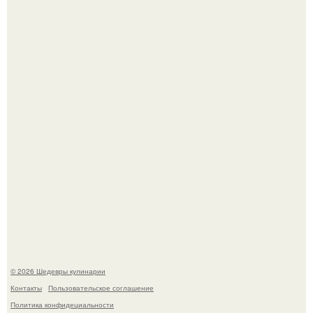
Первый раз я попробовал его, когда приехал в гости к
деду.
Родион Газманов тепло поздравил своего отца,
знаменитого певца Олега Газманова, с важным
юбилеем - 75-летием.
© 2026 Шедевры кулинарии
Контакты
Пользовательское соглашение
Политика конфидециальности