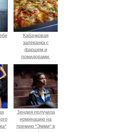
себе
Кабачковая
запеканка с
фаршем и
помидорами.
чты
й.
ах
Зендея получила
вого
номинацию на
ка"
премию "Эмми" в