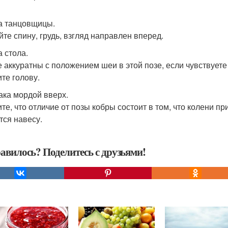
за танцовщицы.
йте спину, грудь, взгляд направлен вперед.
а стола.
е аккуратны с положением шеи в этой позе, если чувствует
ите голову.
бака мордой вверх.
те, что отличие от позы кобры состоит в том, что колени пр
тся навесу.
авилось? Поделитесь с друзьями!