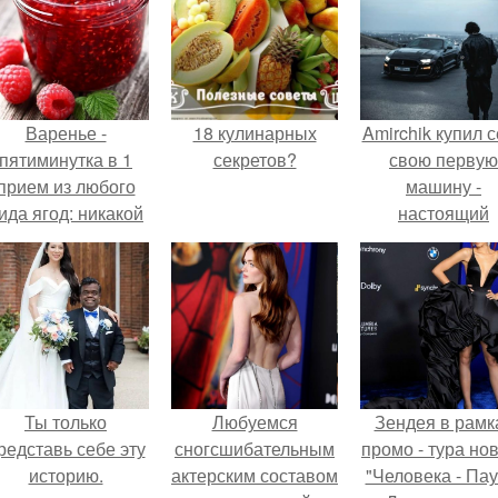
Варенье -
18 кулинарных
Amirchik купил 
пятиминутка в 1
секретов?
свою первую
прием из любого
машину -
ида ягод: никакой
настоящий
лительной варки,
автомобиль ме
все витамины на
для многих
месте!
автолюбителе
Ты только
Любуемся
Зендея в рамк
редставь себе эту
сногсшибательным
промо - тура но
историю.
актерским составом
"Человека - Пау