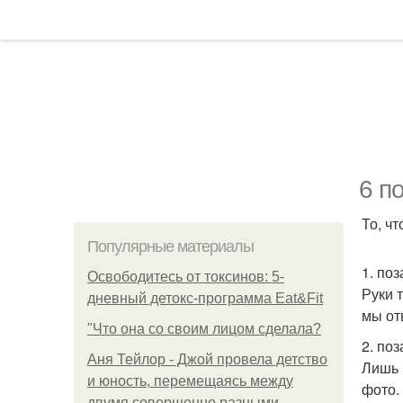
6 п
То, чт
Популярные материалы
1. по
Освободитесь от токсинов: 5-
Руки 
дневный детокс-программа Eat&Fit
мы от
"Что она со своим лицом сделала?
2. поз
Аня Тейлор - Джой провела детство
Лишь в
и юность, перемещаясь между
фото.
двумя совершенно разными