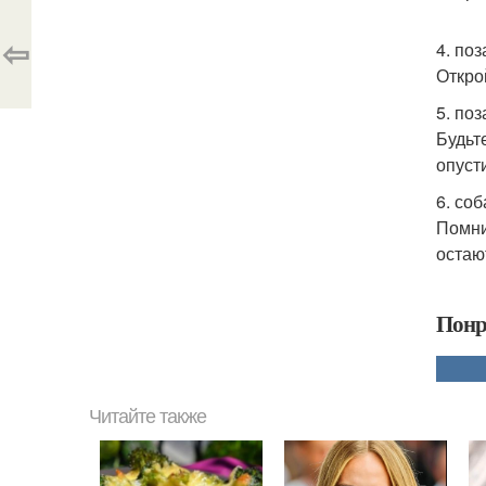
⇦
4. по
Откро
5. поз
Будьт
опуст
6. со
Помни
остаю
Понр
Читайте также