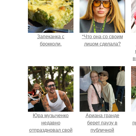
Запеканка с
"Что она со своим
брокколи.
лицом сделала?
в
д
Юра музыченко
Ариана гранде
недавно
берет паузу в
п
отпраздновал свой
публичной