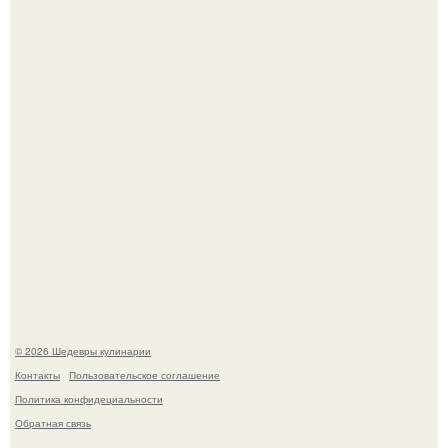
в Лос-анджелесе.
Зендея получила номинацию на премию "Эмми" в
категории "лучшая актриса в драматическом сериале" за
третий сезон "эйфории".
© 2026 Шедевры кулинарии
Контакты
Пользовательское соглашение
Политика конфидециальности
Обратная связь