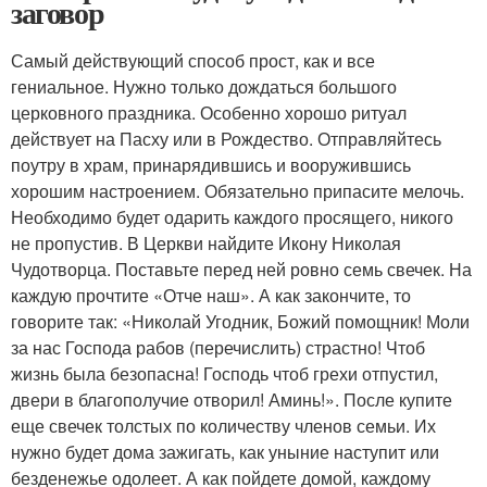
заговор
Самый действующий способ прост, как и все
гениальное. Нужно только дождаться большого
церковного праздника. Особенно хорошо ритуал
действует на Пасху или в Рождество. Отправляйтесь
поутру в храм, принарядившись и вооружившись
хорошим настроением. Обязательно припасите мелочь.
Необходимо будет одарить каждого просящего, никого
не пропустив. В Церкви найдите Икону Николая
Чудотворца. Поставьте перед ней ровно семь свечек. На
каждую прочтите «Отче наш». А как закончите, то
говорите так: «Николай Угодник, Божий помощник! Моли
за нас Господа рабов (перечислить) страстно! Чтоб
жизнь была безопасна! Господь чтоб грехи отпустил,
двери в благополучие отворил! Аминь!». После купите
еще свечек толстых по количеству членов семьи. Их
нужно будет дома зажигать, как уныние наступит или
безденежье одолеет. А как пойдете домой, каждому