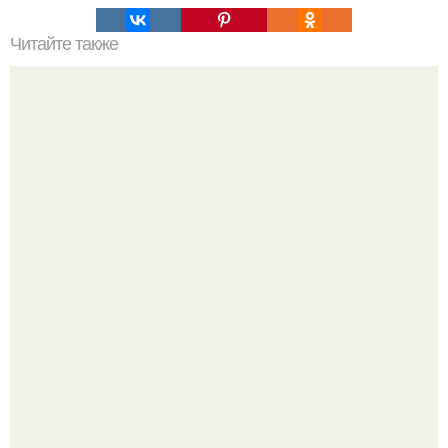
Читайте также
Ленивые пирожки или оладьи из индейки.
Ариана гранде недавно опубликовала фотографию, на
которой она запечатлена вместе с одной из своих