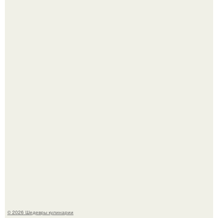
Токсис публично извинился перед генсухой на концерте
крида.
Зендея получила номинацию на премию "Эмми" в
категории "лучшая актриса в драматическом сериале" за
третий сезон "эйфории".
© 2026 Шедевры кулинарии