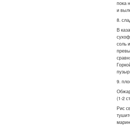
пока 
и выл
8. сл
В каз
сухоф
соль 
превы
сравн
Горко
пузыр
9. пло
Обжарь
(1-2 с
Рис с
тушит
марин