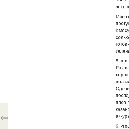
чесно
Мясо 
проту
к мяс
солью
готов
зелен
5. пл
Разре
хорош
полож
Однов
после
плов 
казан
⇦
аккур
6. угр