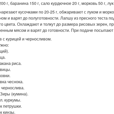
00 г, баранина 150 г, сало курдючное 20 г, морковь 50 г, лук
нарезают кусочками по 20-25 г, обжаривают с луком и мор
ном и варят до полуготовности. Лапшу из пресного теста п
го цвета. Охлаждают и толкут до размера рисовых зерен, п
енным мясом и варят до готовности. При подаче посыпают
ов с курицей и черносливом.
ужно:
ций).
ца.
такана риса.
овицы.
ковки.
вка чеснока.
. чернослива.
. Зиры (кумина).
. л. куркумы.
ок петрушки.
к кинзы.