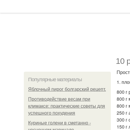
10 
Прост
Популярные материалы
1. пло
Яблочный пирог болгарский рецепт.
800 г 
800 г 
Противодействие весам при
800 г
климаксе: практические советы для
250 г 
успешного похудения
300 г 
Куриные голени в сметанно -
150 г 
чесночном маринаде.