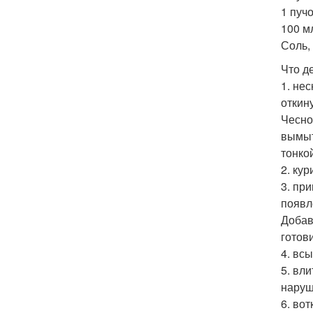
1 пучо
100 м
Соль,
Что д
1. не
откин
Чесно
вымыт
тонко
2. ку
3. пр
появл
Добав
готов
4. вс
5. вли
наруш
6. во