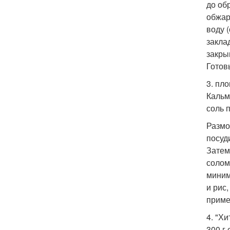
до об
обжар
воду 
закла
закры
Готов
3. пло
Кальма
соль 
Размо
посуд
Затем
солом
миним
и рис
приме
4. "Хи
300 г 