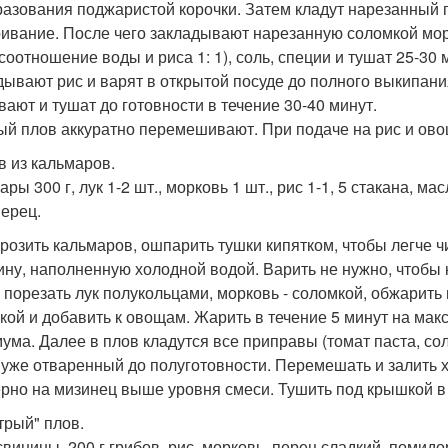
разования поджаристой корочки. Затем кладут нарезанный
ивание. После чего закладывают нарезанную соломкой мо
(соотношение воды и риса 1: 1), соль, специи и тушат 25-30
дывают рис и варят в открытой посуде до полного выкипани
вают и тушат до готовности в течение 30-40 минут.
ый плов аккуратно перемешивают. При подаче на рис и ово
в из кальмаров.
ры 300 г, лук 1-2 шт., морковь 1 шт., рис 1-1, 5 стакана, мас
перец.
розить кальмаров, ошпарить тушки кипятком, чтобы легче чи
ину, наполненную холодной водой. Варить не нужно, чтобы
 порезать лук полукольцами, морковь - соломкой, обжарить
кой и добавить к овощам. Жарить в течение 5 минут на макс
ума. Далее в плов кладутся все приправы (томат паста, соль
, уже отваренный до полуготовности. Перемешать и залить х
рно на мизинец выше уровня смеси. Тушить под крышкой в т
трый" плов.
свинины, 200 г грибов, рис, морковь, перец сладкий, помидо