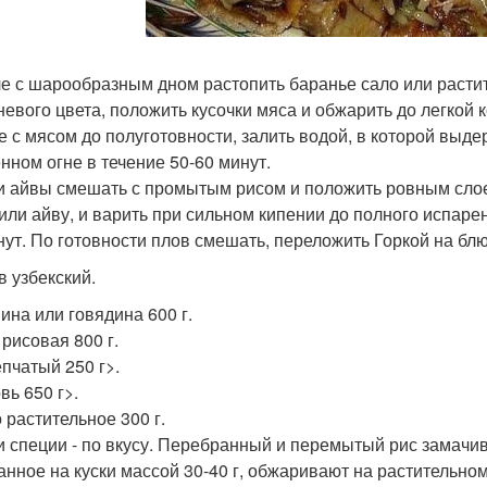
ле с шарообразным дном растопить баранье сало или растит
невого цвета, положить кусочки мяса и обжарить до легкой 
е с мясом до полуготовности, залить водой, в которой выде
нном огне в течение 50-60 минут.
и айвы смешать с промытым рисом и положить ровным слоем 
или айву, и варить при сильном кипении до полного испаре
нут. По готовности плов смешать, переложить Горкой на блю
в узбекский.
ина или говядина 600 г.
 рисовая 800 г.
епчатый 250 г>.
вь 650 г>.
 растительное 300 г.
и специи - по вкусу. Перебранный и перемытый рис замачива
анное на куски массой 30-40 г, обжаривают на растительном