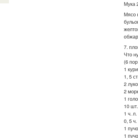
Мука 2
Мясо 
бульо
желто
обжар
7. пл
Что н
(6 пор
1 кури
1, 5 с
2 лук
2 мор
1 голо
10 шт
1 ч. л
0, 5 ч
1 пуч
1 пучо