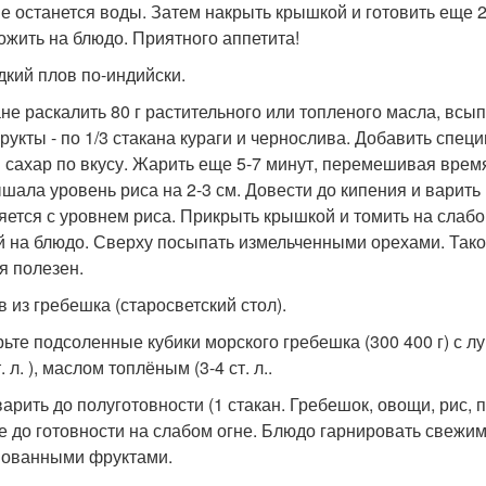
не останется воды. Затем накрыть крышкой и готовить еще 2
ожить на блюдо. Приятного аппетита!
адкий плов по-индийски.
ане раскалить 80 г растительного или топленого масла, всып
рукты - по 1/3 стакана кураги и чернослива. Добавить специ
и сахар по вкусу. Жарить еще 5-7 минут, перемешивая время
шала уровень риса на 2-3 см. Довести до кипения и варить 
яется с уровнем риса. Прикрыть крышкой и томить на слабо
й на блюдо. Сверху посыпать измельченными орехами. Тако
я полезен.
в из гребешка (старосветский стол).
те подсоленные кубики морского гребешка (300 400 г) с луком
т. л. ), маслом топлёным (3-4 ст. л..
варить до полуготовности (1 стакан. Гребешок, овощи, рис,
е до готовности на слабом огне. Блюдо гарнировать свежи
ованными фруктами.