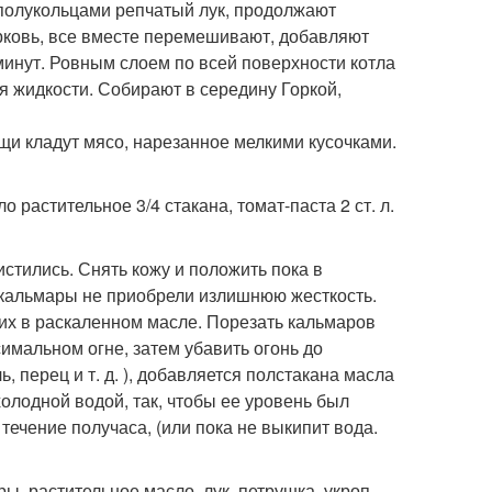
 полукольцами репчатый лук, продолжают
рковь, все вместе перемешивают, добавляют
 минут. Ровным слоем по всей поверхности котла
я жидкости. Собирают в середину Горкой,
щи кладут мясо, нарезанное мелкими кусочками.
ло растительное 3/4 стакана, томат-паста 2 ст. л.
стились. Снять кожу и положить пока в
 кальмары не приобрели излишнюю жесткость.
 их в раскаленном масле. Порезать кальмаров
имальном огне, затем убавить огонь до
, перец и т. д. ), добавляется полстакана масла
олодной водой, так, чтобы ее уровень был
ечение получаса, (или пока не выкипит вода.
ры, растительное масло, лук, петрушка, укроп,