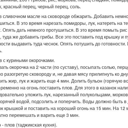
к, красный перец, черный перец, соль.
в сливочном масле на сковороде обжарить. Добавить немно
шиться. В это время нарезать помидоры, лук, натереть на те
у. Опять дать немного протушиться. В это время помыть рис
, туда же добавить грибы. Все это поставить под крышку и п
ности выдавить туда чеснок. Опять потушить до готовности.
ь.
ов с куриными окорочками.
зать окорочка на 2 части (по суставу), посыпать солью, пер
о разогретую сковороду и, не давая мясу прилипнуть ко дну
ить жир, лук и жарить еще 4 мин. Долить бульон (горячую во
ременно на огонь поставить плов. Для этого в казанок налит
довательно уложить лук, нарезанный полукольцами, морков
горячей водой, подсолить и поперчить. Воды должно быть в
ок крышкой и поставить на хороший огонь на 15 мин. На 12 
атно перемешать и варить еще 3 мин.
о - плов (таджикская кухня).