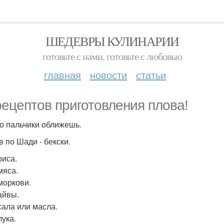
ШЕДЕВРЫ КУЛИНАРИИ
готовьте с нами, готовьте с любовью
главная
новости
статьи
рецептов приготовления плова!
о пальчики оближешь.
в по Шади - бекски.
риса.
мяса.
 моркови.
айвы.
сала или масла.
лука.