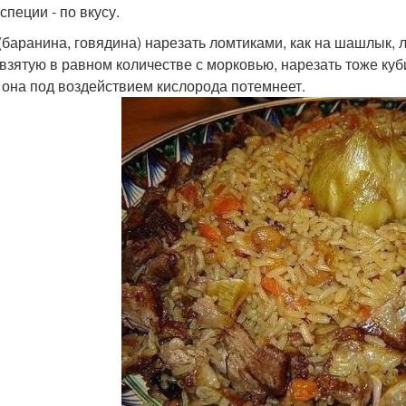
специи - по вкусу.
баранина, говядина) нарезать ломтиками, как на шашлык, лук
 взятую в равном количестве с морковью, нарезать тоже куби
 она под воздействием кислорода потемнеет.