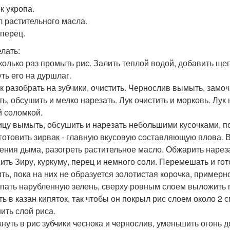
к укропа.
л растительного масла.
 перец.
елать:
сколько раз промыть рис. Залить теплой водой, добавить ще
уть его на дуршлаг.
к разобрать на зубчики, очистить. Чернослив вымыть, замоч
ь, обсушить и мелко нарезать. Лук очистить и морковь. Лук
й соломкой.
рицу вымыть, обсушить и нарезать небольшими кусочками, п
иготовить зирвак - главную вкусовую составляющую плова. В
ения дыма, разогреть растительное масло. Обжарить нареза
ить Зиру, куркуму, перец и немного соли. Перемешать и гот
ить, пока на них не образуется золотистая корочка, примерно
ыпать нарубленную зелень, сверху ровным слоем выложить 
ть в казан кипяток, так чтобы он покрыл рис слоем около 2 с
ить слой риса.
ткнуть в рис зубчики чеснока и чернослив, уменьшить огонь 