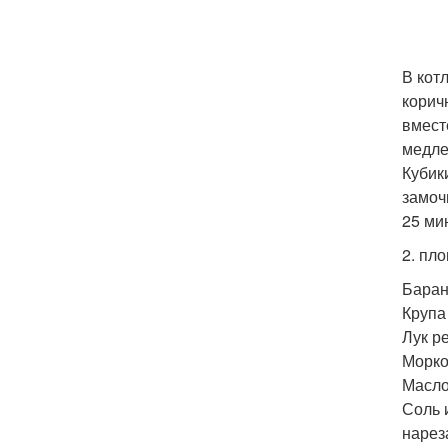
В кот
корич
вмест
медле
Кубик
замоч
25 ми
2. пло
Баран
Крупа
Лук р
Морко
Масло
Соль 
нарез