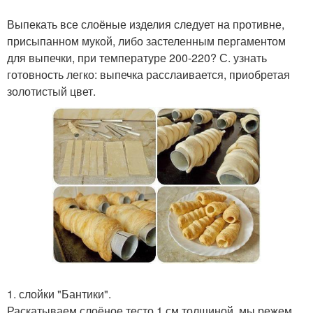
Выпекать все слоёные изделия следует на противне,
присыпанном мукой, либо застеленным пергаментом
для выпечки, при температуре 200-220? С. узнать
готовность легко: выпечка расслаивается, приобретая
золотистый цвет.
1. слойки "Бантики".
Раскатываем слоёное тесто 1 см толщиной, мы режем