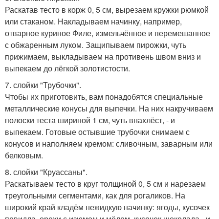
Раскатав тесто в корж 0, 5 см, вырезаем кружки рюмкой
или стаканом. Накладываем начинку, например,
отварное куриное Филе, измельчённое и перемешанное
с обжаренным луком. Защипываем пирожки, чуть
прижимаем, выкладываем на противень швом вниз и
выпекаем до лёгкой золотистости.
7. слойки "Трубочки".
Чтобы их приготовить, вам понадобятся специальные
металлические конусы для выпечки. На них накручиваем
полоски теста шириной 1 см, чуть внахлёст, - и
выпекаем. Готовые остывшие трубочки снимаем с
конусов и наполняем кремом: сливочным, заварным или
белковым.
8. слойки "Круассаны".
Раскатываем тесто в круг толщиной 0, 5 см и нарезаем
треугольными сегментами, как для рогаликов. На
широкий край кладём нежидкую начинку: ягоды, кусочек
повидла, орехи с изюмом и мёдом, кусочек шоколада - и