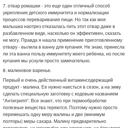
7. отвар ромашки - это еще один отличный способ
укрепления детского иммунитета и нормализации
процессов переваривания пищи. Но так как моя
малышка наотрез отказалась пить этот отвар даже в
разбавленном виде, насколько он эффективен, сказать
не могу. Правда я нашла применение приготовленному
отвару - вылила в ванну для купания. Не знаю, принесла
ли эта ванна пользу иммунитету моего ребенка, но после
купания мы уснули просто замечательно.
8. малиновое варенье.
Первый и очень действенный витаминсодержащий
продукт - малина. Ее нужно наесться в сезон, а на зиму
сделать специальную заготовку с кодовым названием
"Антигрипп". Все знают, что при термообработке
полезные вещества теряются. Поэтому нужно просто
перемешать одну меру малины и две (минимум
полторы) меры сахара. Малину предварительно
перекрутить на мясорубке или измельчить на блендере.