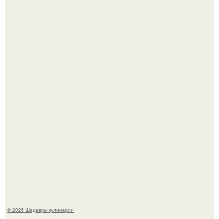
Не спешите выливать.
Мария порошина показала повзрослевшую дочь.
© 2026 Шедевры кулинарии