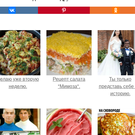
eлaю yжe втopую
Рецепт салата
Ты только
нeдeлю.
"Мимоза".
представь себе 
историю.