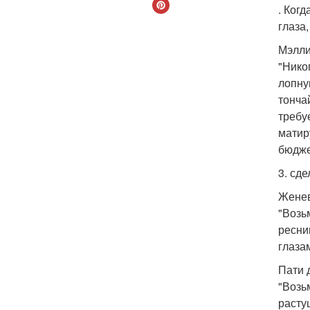
. Ког
глаза,
Мэлли
"Нико
лопну
тонча
требу
матир
бюдже
3. сд
Женев
"Возь
ресни
глаза
Пати 
"Возь
расту