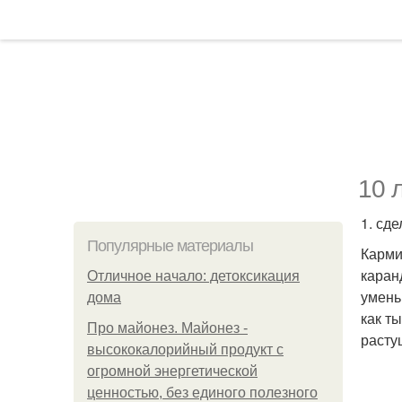
10 
1. сд
Популярные материалы
Карми
каран
Отличное начало: детоксикация
умень
дома
как т
Про майонез. Майонез -
расту
высококалорийный продукт с
огромной энергетической
ценностью, без единого полезного