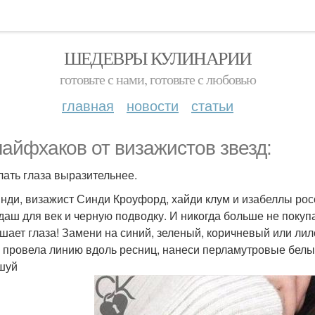
ШЕДЕВРЫ КУЛИНАРИИ
готовьте с нами, готовьте с любовью
главная
новости
статьи
лайфхаков от визажистов звезд:
елать глаза выразительнее.
нди, визажист Синди Кроуфорд, хайди клум и изабеллы рос
даш для век и черную подводку. И никогда больше не покупа
шает глаза! Замени на синий, зеленый, коричневый или лил
ы провела линию вдоль ресниц, нанеси перламутровые белые
шуй