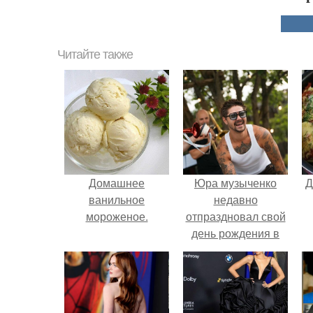
Читайте также
Домашнее
Юра музыченко
Д
ванильное
недавно
мороженое.
отпраздновал свой
день рождения в
кругу самых
близких и родных
людей.