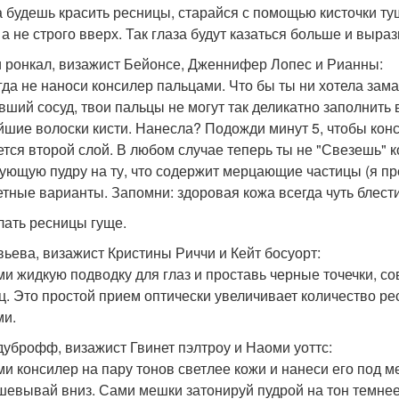
да будешь красить ресницы, старайся с помощью кисточки т
 а не строго вверх. Так глаза будут казаться больше и выра
 ронкал, визажист Бейонсе, Дженнифер Лопес и Рианны:
гда не наноси консилер пальцами. Что бы ты ни хотела зам
вший сосуд, твои пальцы не могут так деликатно заполнить 
йшие волоски кисти. Нанесла? Подожди минут 5, чтобы конс
ется второй слой. В любом случае теперь ты не "Свезешь" к
ующую пудру на ту, что содержит мерцающие частицы (я пред
тные варианты. Запомни: здоровая кожа всегда чуть блестит
елать ресницы гуще.
ьева, визажист Кристины Риччи и Кейт босуорт:
ми жидкую подводку для глаз и проставь черные точечки, с
ц. Это простой прием оптически увеличивает количество рес
ми.
дуброфф, визажист Гвинет пэлтроу и Наоми уоттс:
ми консилер на пару тонов светлее кожи и нанеси его под м
шевывай вниз. Сами мешки затонируй пудрой на тон темне