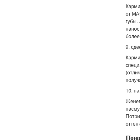
Карми
от МА
губы.
нанос
более
9. сде
Карми
специ
(отли
получ
10. н
Женев
пасму
Потри
оттен
Понр