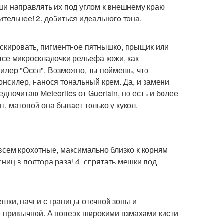
уши направлять их под углом к внешнему краю
зительнее! 2. добиться идеального тона.
аскировать, пигментное пятнышко, прыщик или
все микроскладочки рельефа кожи, как
илер "Осел". Возможно, ты поймешь, что
онсилер, нанося тональный крем. Да, и замени
почитаю Meteorites от Guerlain, но есть и более
, матовой она бывает только у кукол.
овсем крохотные, максимально близко к корням
ниц в полтора раза! 4. спрятать мешки под
ешки, начни с границы отечной зоны и
е привычной. А поверх широкими взмахами кисти