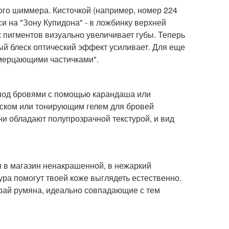
ого шиммера. Кисточкой (например, номер 224
и на "Зону Купидона" - в ложбинку верхней
х пигментов визуально увеличивает губы. Теперь
й блеск оптический эффект усиливает. Для еще
 мерцающими частичками".
 под бровями с помощью карандаша или
ском или тонирующим гелем для бровей
Они обладают полупрозрачной текстурой, и вид
и в магазин ненакрашенной, в нежаркий
ра помогут твоей коже выглядеть естественно.
ирай румяна, идеально совпадающие с тем