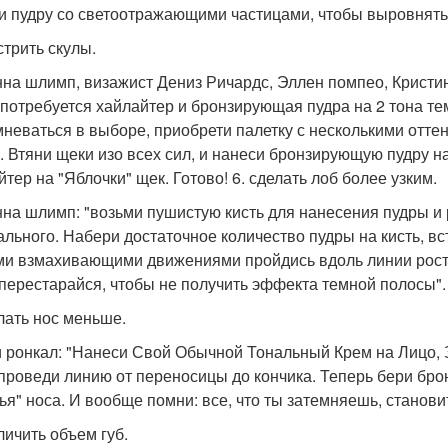
и пудру со светоотражающими частицами, чтобы выровнять
стрить скулы.
на шлимп, визажист Дениз Ричардс, Эллен помпео, Кристин
 потребуется хайлайтер и бронзирующая пудра на 2 тона те
мневаться в выборе, приобрети палетку с несколькими оттенк
. Втяни щеки изо всех сил, и нанеси бронзирующую пудру н
тер на "Яблочки" щек. Готово! 6. сделать лоб более узким.
на шлимп: "возьми пушистую кисть для нанесения пудры и 
ального. Набери достаточное количество пудры на кисть, вс
ми взмахивающими движениями пройдись вдоль линии роста
 перестарайся, чтобы не получить эффекта темной полосы".
елать нос меньше.
 ронкал: "Нанеси Свой Обычной Тональный Крем на Лицо, 
 проведи линию от переносицы до кончика. Теперь бери бр
ья" носа. И вообще помни: все, что ты затемняешь, станови
личить объем губ.