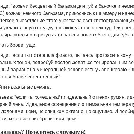
нди: "возьми бесцветный бальзам для губ в баночке и немн
С) возьми немного бальзама, прикоснись к шиммеру и нанес
 Легкое высветление этого участка за свет светоотражающи
и увлажняющую помаду: никаких матовых текстур! Глянцевы
 выразительного результата нанеси поверх блеск для губ с
лать брови гуще.
нди: "если ты потерпела фиаско, пытаясь прокрасить кожу
альных теней, попробуй воспользоваться тонированным во
чный вариант на минеральной основе есть у Jane Irredale. 
ается более естественный".
айти идеальные румяна.
ьева: "если ты хочешь найти идеальный оттенок румян, ид
рный день. Идеальное освещение и оптимальная температу
 ладонями щеки, не слишком активно, но ощутимо. И подб
ком, которые приобрели твои щеки!
авилось? Поделитесь с друзьями!