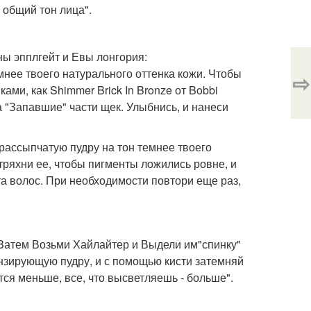
 общий тон лица".
ы эпплгейт и Евы лонгория:
мнее твоего натурального оттенка кожи. Чтобы
⇨
ами, как Shimmer Brick In Bronze от Bobbi
а "Запавшие" части щек. Улыбнись, и нанеси
рассыпчатую пудру на тон темнее твоего
тряхни ее, чтобы пигменты ложились ровне, и
 волос. При необходимости повтори еще раз,
Затем Возьми Хайлайтер и Выдели им"спинку"
онзирующую пудру, и с помощью кисти затемняй
тся меньше, все, что высветляешь - больше".