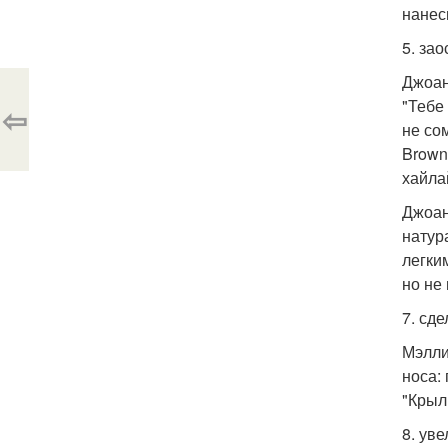
нанес
5. зао
Джоан
"Тебе
⇦
не со
Brown
хайлай
Джоан
натур
легки
но не
7. сд
Мэлли
носа:
"Крыл
8. уве