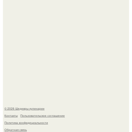
Самая популярная еда летом - мороженое.
Первый раз я попробовал его, когда приехал в гости к
деду.
© 2026 Шедевры кулинарии
Контакты
Пользовательское соглашение
Политика конфидециальности
Обратная связь