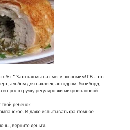
 себя: " Зато как мы на смеси экономим! ГВ - это
ерт, альбом для наклеек, автодром, бизиборд,
та и просто ручку регулировки микроволновой
т твой ребенок.
то шампанское. И даже испытывать фантомное
моны, верните деньги.