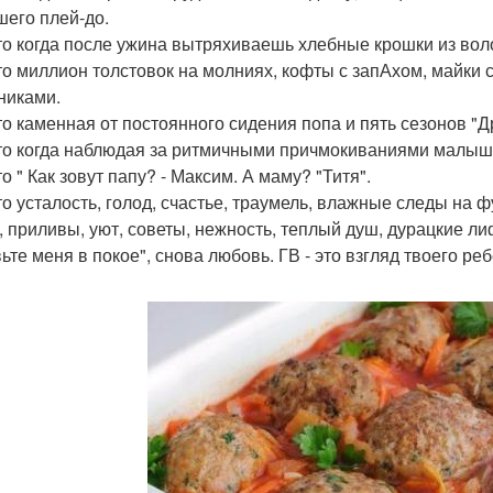
шего плей-до.
это когда после ужина вытряхиваешь хлебные крошки из вол
это миллион толстовок на молниях, кофты с запАхом, майки 
никами.
это каменная от постоянного сидения попа и пять сезонов "Д
это когда наблюдая за ритмичными причмокиваниями малыш
то " Как зовут папу? - Максим. А маму? "Титя".
то усталость, голод, счастье, траумель, влажные следы на ф
, приливы, уют, советы, нежность, теплый душ, дурацкие л
вьте меня в покое", снова любовь. ГВ - это взгляд твоего ре