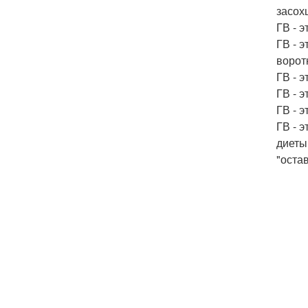
засох
ГВ - 
ГВ - 
ворот
ГВ - 
ГВ - 
ГВ - э
ГВ - э
диеты
"оста