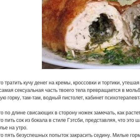
то тратить кучу денег на кремы, кроссовки и тортики, утешая
 самая сексуальная часть твоего тела превращается в мольб
ую горку, там-там, водный пистолет, кабинет психотерапев
это по длине свисающих в сторону ножек замечать, как расте
это пить сок из бокала в стиле Гэтсби, представляя, что э
лье на утро.
это пять безуспешных попыток закрасить седину. Милые гор