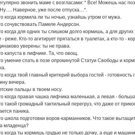
регулярно звонить маме с возгласами: " Все! Можешь нас по
" Ну…. Наверное, уже после отпуска…".
это когда кормила ли ты ночью, узнаёшь утром от мужа.
это сочувствовать Памеле Андерсон.
это когда для одних ты слишком долго кормишь, а для други
 - реже. Кто-то агитирует прятаться в туалетах, а кто-то - 
динаково уверены: ты не права.
то капуста в лифчике. Та, что овощ.
это умение спать в позе опрокинутой Статуи Свободы и корми
на.
это когда твой главный критерий выбора гостей - готовность
ину вечера.
детские пальцы в твоем носу.
это когда правая чашка лифчика маленькая, а левая - больша
это такой громадный тактильный перегруз, что даже от прик
ается паника.
это школа подготовки воров-карманников. Что такое вытащит
та младенца?
это когда ты кормишь грудью не только дочку, а еще и маши