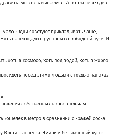
здравить, мы сворачиваемся! А потом через два
х - мало. Одни советуют прикладывать чаще,
кормить на площади с рупором в свободной руке. И
ть хоть в космосе, хоть под водой, хоть в жерле
 просидеть перед этими людьми с грудью напоказ
я.
основения собственных волос к плечам
ь кошелек в метро в сравнении с кражей соска
нку Висти, слоненка Эмили и безымянный кусок