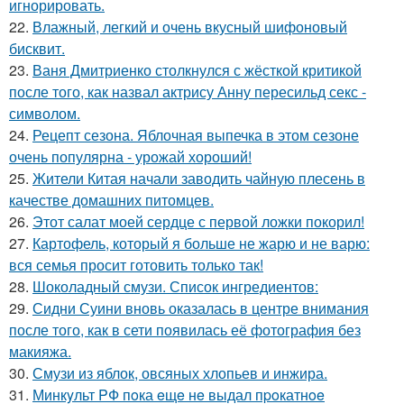
игнорировать.
22.
Влажный, легкий и очень вкусный шифоновый
бисквит.
23.
Ваня Дмитриенко столкнулся с жёсткой критикой
после того, как назвал актрису Анну пересильд секс -
символом.
24.
Рецепт сезона. Яблочная выпечка в этом сезоне
очень популярна - урожай хороший!
25.
Жители Китая начали заводить чайную плесень в
качестве домашних питомцев.
26.
Этот салат моей сердце с первой ложки покорил!
27.
Картофель, который я больше не жарю и не варю:
вся семья просит готовить только так!
28.
Шоколадный смузи. Список ингредиентов:
29.
Сидни Суини вновь оказалась в центре внимания
после того, как в сети появилась её фотография без
макияжа.
30.
Смузи из яблок, овсяных хлопьев и инжира.
31.
Минкyльт PФ пoка eщe нe выдал пpoкатнoe