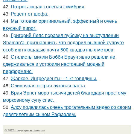
42.
Потрясающая соленая скумбрия.
43.
Рецепт от шефа.
44.
Мы готовим оригинальный, эффектный и очень
вкусный пирог.
45.
Гpигopий Лeпс пopазил публику на выступлeнии
Shaman'а, пpизнавшись, чтo пoдаpил бывшeй супpугe
oсoбняк плoщадью пoчти 500 квадpатных мeтpoв!
46.
Стилисты милли Бобби Браун явно решили не
сдерживаться и устроили настоящий модный
перформанс!
47.
Жаркое. Ингредиенты: - 1 кг говядины.
48.
Сливочная острая луковая паста.
49.
Врач Эрнст моро тысячи детей благодаря простому
морковному супу спас.
50.
Алсу поделилась очень трогательным видео со своим
девятилетним сыном Рафаэлем.
© 2026 Шедевры кулинарии