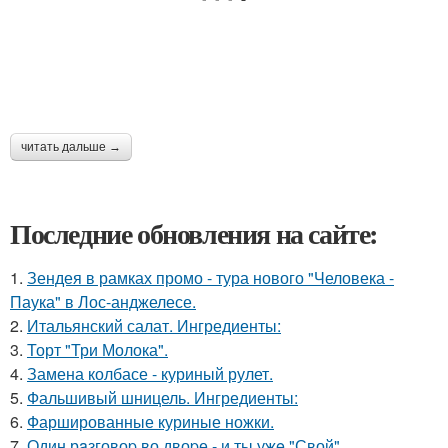
читать дальше →
Последние обновления на сайте:
1.
Зендея в рамках промо - тура нового "Человека -
Паука" в Лос-анджелесе.
2.
Итальянский салат. Ингредиенты:
3.
Торт "Три Молока".
4.
Замена колбасе - куриный рулет.
5.
Фальшивый шницель. Ингредиенты:
6.
Фаршированные куриные ножки.
7.
Один рaзговоp во двоpе - и ты ужe "Свой".