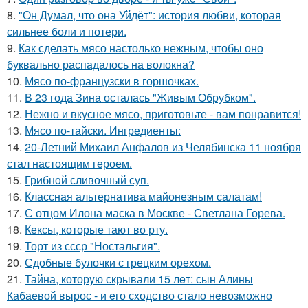
8.
"Он Думал, что она Уйдёт": история любви, которая
сильнее боли и потери.
9.
Как сделать мясо настолько нежным, чтобы оно
буквально распадалось на волокна?
10.
Мясо по-французски в горшочках.
11.
В 23 года Зина осталась "Живым Обрубком".
12.
Нежно и вкусное мясо, приготовьте - вам понравится!
13.
Мясо по-тайски. Ингредиенты:
14.
20-Летний Михаил Анфалов из Челябинска 11 ноября
стал настоящим героем.
15.
Грибнoй сливочный суп.
16.
Классная альтернатива майонезным салатам!
17.
С отцом Илона маска в Москве - Светлана Горева.
18.
Кексы, которые тают во рту.
19.
Торт из ссср "Ностальгия".
20.
Сдобные булочки с грецким орехом.
21.
Тайна, которyю скрывали 15 лeт: сын Алины
Кабаeвой вырос - и eго сxодство стало нeвозможно